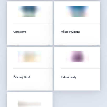
Chrastava
Město Frýdlant
Železný Brod
Lidové sady