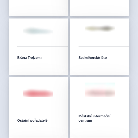
Brána Trojzemí
Sedmihorské léto
Městské informační
Ostatní pořadatelé
centrum