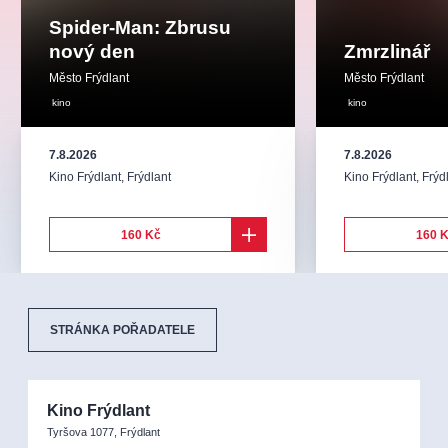
Spider-Man: Zbrusu
nový den
Zmrzlinář
Město Frýdlant
Město Frýdlant
kino
kino
7.8.2026
7.8.2026
Kino Frýdlant
,
Frýdlant
Kino Frýdlant
,
Frýd
160 Kč
160 
STRÁNKA POŘADATELE
Kino Frýdlant
Tyršova 1077, Frýdlant