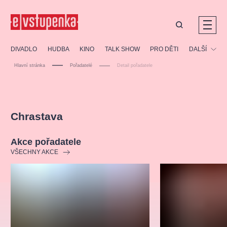
Ostatní hledají
DIVADLO
HUDBA
KINO
TALK SHOW
PRO DĚTI
DALŠÍ
Nejnavštěvovanější
Hlavní stránka
Pořadatelé
Detail pořadatele
divadlo
premiéra
klasickáhudba
letníscéna
Festival
filmováhudba
muzikál
divadlofxšaldy
zámeklemberk
Ostatní
Prohlídky
doporučujeme
dfxs
Chrastava
Vzdělávací
Akce pořadatele
VŠECHNY AKCE