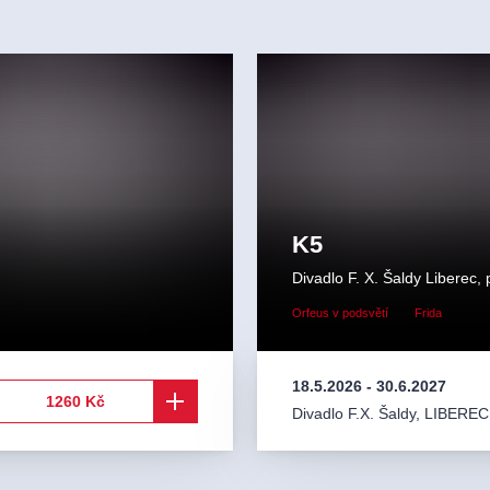
K5
Divadlo F. X. Šaldy Liberec, 
Orfeus v podsvětí
Frida
18.5.2026
-
30.6.2027
1260 Kč
Divadlo F.X. Šaldy
,
LIBEREC