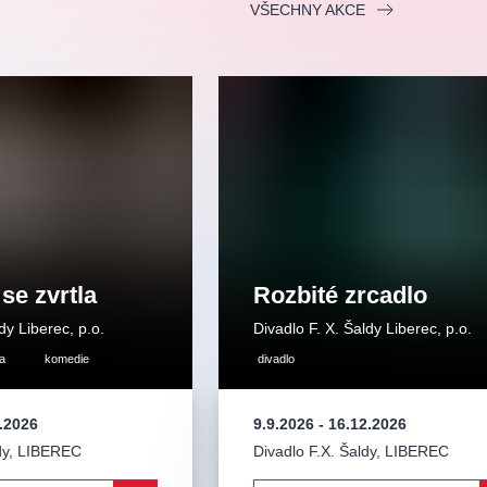
VŠECHNY AKCE
 se zvrtla
Rozbité zrcadlo
dy Liberec, p.o.
Divadlo F. X. Šaldy Liberec, p.o.
a
komedie
divadlo
.2026
9.9.2026
-
16.12.2026
dy
,
LIBEREC
Divadlo F.X. Šaldy
,
LIBEREC