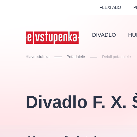
FLEXI ABO
P
DIVADLO
HU
Hlavní stránka
Pořadatelé
Detail pořadatele
Ostatní hledají
Divadlo F. X. 
Nejnavštěvovanější
divadlo
premiéra
zámeklemberk
doporučuj