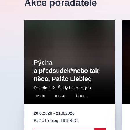
Akce pořadatele
Pýcha
a předsudek*nebo tak
něco, Palác Liebieg
Divadlo F. X. Šaldy Liberec, p.o.
divadlo
openair
činohra
20.8.2026
-
21.8.2026
Palác Liebieg
,
LIBEREC