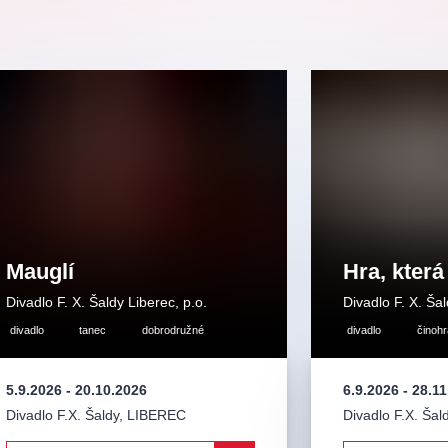
Mauglí
Hra, která
Divadlo F. X. Šaldy Liberec, p.o.
Divadlo F. X. Šal
divadlo
tanec
dobrodružné
divadlo
činohr
5.9.2026
-
20.10.2026
6.9.2026
-
28.11
Divadlo F.X. Šaldy
,
LIBEREC
Divadlo F.X. Šal