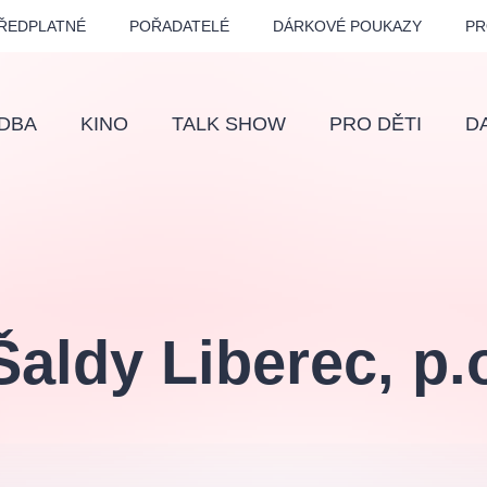
ŘEDPLATNÉ
POŘADATELÉ
DÁRKOVÉ POUKAZY
PR
DBA
KINO
TALK SHOW
PRO DĚTI
D
Fes
Os
Pr
Vz
Šaldy Liberec, p.
klasickáhudba
letníscéna
filmováhudba
muzikál
div
eme
dfxs