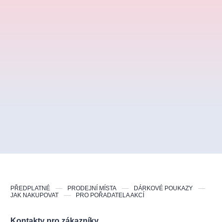
PŘEDPLATNÉ
PRODEJNÍ MÍSTA
DÁRKOVÉ POUKAZY
JAK NAKUPOVAT
PRO POŘADATELA AKCÍ
Kontakty pro zákazníky