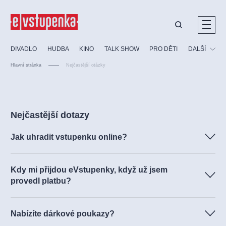
Ostatní hledají
DIVADLO
HUDBA
KINO
TALK SHOW
PRO DĚTI
DALŠÍ
Nejnavštěvovanější
Hlavní stránka
Nejčastější otázky
divadlo
premiéra
klasickáhudba
letníscéna
Festival
filmováhudba
muzikál
divadlofxšaldy
zámeklemberk
Ostatní
Prohlídky
doporučujeme
dfxs
Nejčastější dotazy
Vzdělávací
Jak uhradit vstupenku online?
Kdy mi přijdou eVstupenky, když už jsem
provedl platbu?
Nabízíte dárkové poukazy?