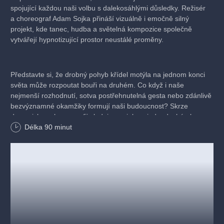
spojující každou naši volbu s dalekosáhlými důsledky. Režisér
a choreograf Adam Sojka přináší vizuálně i emočně silný
projekt, kde tanec, hudba a světelná kompozice společně
vytvářejí hypnotizující prostor neustálé proměny.
Představte si, že drobný pohyb křídel motýla na jednom konci
světa může rozpoutat bouři na druhém. Co když i naše
nejmenší rozhodnutí, sotva postřehnutelná gesta nebo zdánlivě
bezvýznamné okamžiky formují naši budoucnost? Skrze
dynamickou choreografii sledujeme, jak se jednoduchá akce
mění v řetězec událostí, které se šíří časem i prostorem jako
Délka
90
minut
vlny na vodní hladině.
Věřte tomu, že každý moment, každá činnost může a má
následek nejen v naší blízkosti, ale i v nekonečné vzdálenosti
časové a prostorové…