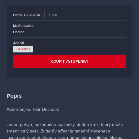
Piatok
11.12.2026
19:00
Malé divadlo
Liberec
320 Kč
FlexiABO
KOUPIT VSTUPENKY
Popis
Adam Sojka, Petr Duchalík
Jeden pohyb, nekonečné následky. Jeden krok, který může
změnit celý svět.
Butterfly effect
je taneční inscenace
inspirovaná teorií chaosu, která odhaluje neviditelná vlákna