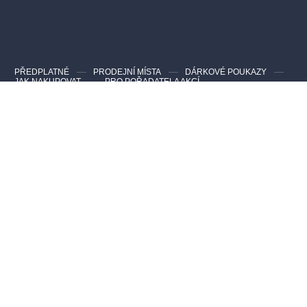
PŘEDPLATNÉ
PRODEJNÍ MÍSTA
DÁRKOVÉ POUKAZY
JAK NAKUPOVAT
PRO POŘADATELA AKCÍ
Kontakty pro zákazníky
Nejčastější dotazy
info@evstupenka.cz
Kontakty pro pořadatele a agentury
info@evstupenka.cz