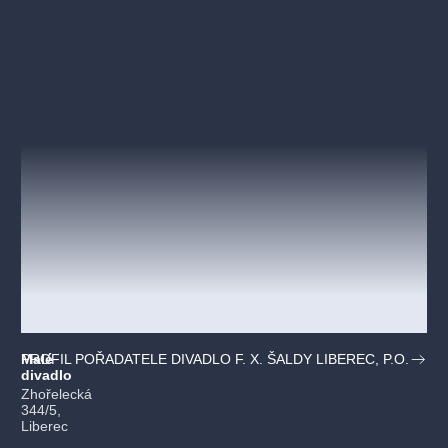
Malé
PROFIL POŘADATELE DIVADLO F. X. ŠALDY LIBEREC, P.O.
divadlo
Zhořelecká
344/5,
Liberec