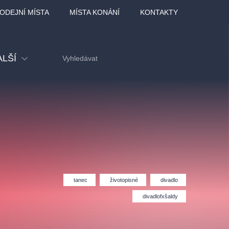
ODEJNÍ MÍSTA
MÍSTA KONÁNÍ
KONTAKTY
ALŠÍ
tival
tatní
ohlídky
dělávací
tanec
životopisné
divadlo
adlofxšaldy
divadlofxšaldy