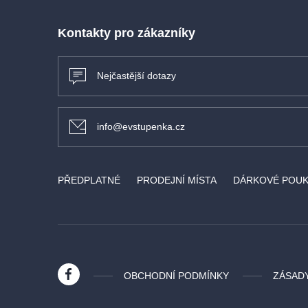
rytmem Latinské Ameriky, čímž dodává inscenaci h
atmosféru plnou nespoutané vášně a vzdoru. Stejně
Kontakty pro zákazníky
obrazy i tanec odhaluje příběh ženy, která svou bol
v nezdolnou sílu.
Nejčastější dotazy
info@evstupenka.cz
PŘEDPLATNÉ
PRODEJNÍ MÍSTA
DÁRKOVÉ POU
OBCHODNÍ PODMÍNKY
ZÁSAD