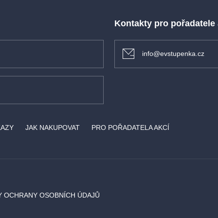
lubokou
 jako slavné
Kontakty pro pořadatele
est proměnila
info@evstupenka.cz
KAZY
JAK NAKUPOVAT
PRO POŘADATELA AKCÍ
Y OCHRANY OSOBNÍCH ÚDAJŮ