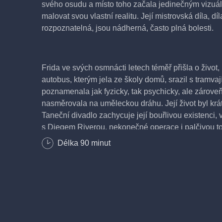
svého osudu a místo toho začala jedinečným vizuá
malovat svou vlastní realitu. Její mistrovská díla, dí
rozpoznatelná, jsou nádherná, často plná bolesti.
Frida ve svých osmnácti letech téměř přišla o život,
autobus, kterým jela ze školy domů, srazil s tramvaj
poznamenala jak fyzicky, tak psychicky, ale zároveň 
nasměrovala na uměleckou dráhu. Její život byl krá
Taneční divadlo zachycuje její bouřlivou existenci, 
s Diegem Riverou, nekonečné operace i palčivou t
mateřství. Pro většinu lidí by takový život vyústil v r
Délka
90
minut
však svá trápení i radostné zážitky přetavila
v hodnotné a dojemné obrazy, které se staly znám
světě.
Hudební koláž propojuje melancholii španělské kyt