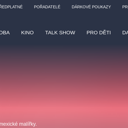
ŘEDPLATNÉ
POŘADATELÉ
DÁRKOVÉ POUKAZY
PR
DBA
KINO
TALK SHOW
PRO DĚTI
D
Fes
Os
Pr
Vz
klasickáhudba
letníscéna
filmováhudba
muzikál
div
eme
dfxs
mexické malířky.