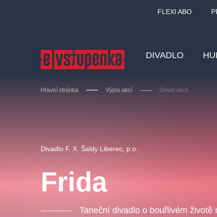
FLEXI ABO
P
DIVADLO
HU
Hlavní stránka
Výpis akcí
Detail akce
Ostatní hledají
Divadlo F. X. Šaldy Liberec, p.o.
Nejnavštěvovanější
Frida
divadlo
premiéra
zámeklemberk
doporučuj
Taneční divadlo o bouřlivém životě 