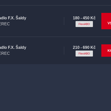
adlo F.X. Šaldy
180 - 450 Kč
V
EREC
FlexiABO
adlo F.X. Šaldy
210 - 690 Kč
K
EREC
FlexiABO