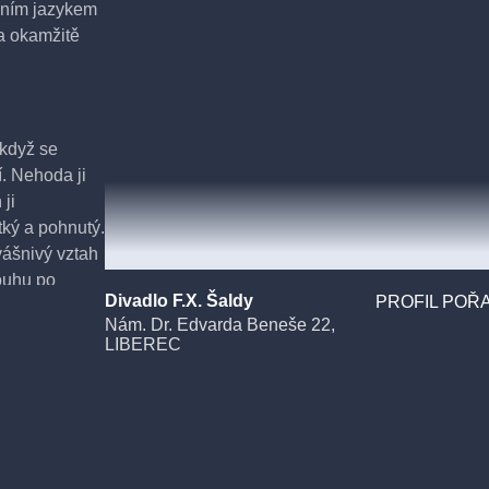
lním jazykem
la okamžitě
 když se
í. Nehoda ji
ji
tký a pohnutý.
vášnivý vztah
ouhu po
Divadlo F.X. Šaldy
PROFIL POŘA
ezignaci, Frida
Nám. Dr. Edvarda Beneše 22,
LIBEREC
ými po celém
ary s divokým