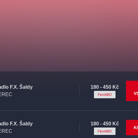
adlo F.X. Šaldy
180 - 450 Kč
V
EREC
FlexiABO
adlo F.X. Šaldy
180 - 450 Kč
K
EREC
FlexiABO