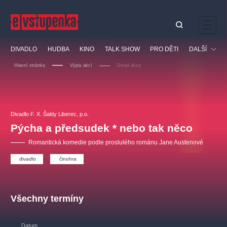
Ostatní hledají
DIVADLO
HUDBA
KINO
TALK SHOW
PRO DĚTI
DALŠÍ
Nejnavštěvovanější
Hlavní stránka
Výpis akcí
Detail akce
divadlo
premiéra
klasickáhudba
letníscéna
Festival
filmováhudba
muzikál
divadlofxšaldy
zámeklemberk
Ostatní
Prohlídky
doporučujeme
dfxs
Divadlo F. X. Šaldy Liberec, p.o.
Pýcha a předsudek * nebo tak něco
Vzdělávací
Romantická komedie podle proslulého románu Jane Austenové
divadlo
činohra
Všechny termíny
Datum