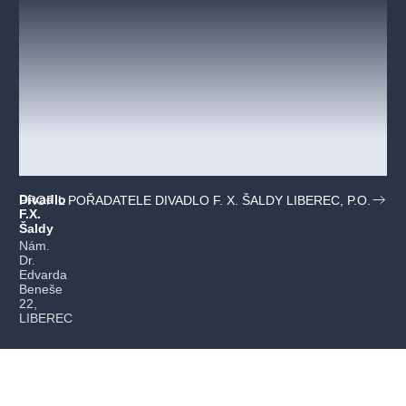
Divadlo
PROFIL POŘADATELE DIVADLO F. X. ŠALDY LIBEREC, P.O.
F.X.
Šaldy
Nám.
Dr.
Edvarda
Beneše
22,
LIBEREC