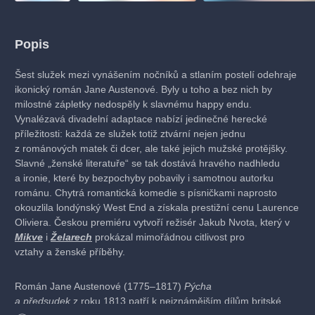
Popis
Šest služek mezi vynášením nočníků a stlaním postelí odehraje
ikonický román Jane Austenové. Byly u toho a bez nich by
milostné zápletky nedospěly k slavnému happy endu.
Vynalézavá divadelní adaptace nabízí jedinečné herecké
příležitosti: každá ze služek totiž ztvární nejen jednu
z románových matek či dcer, ale také jejich mužské protějšky.
Slavné „ženské literatuře“ se tak dostává hravého nadhledu
a ironie, které by bezpochyby pobavily i samotnou autorku
románu. Chytrá romantická komedie s písničkami naprosto
okouzlila londýnský West End a získala prestižní cenu Laurence
Oliviera. Českou premiéru vytvoří režisér Jakub Nvota, který v
Mikve
i
Želarech
prokázal mimořádnou citlivost pro
vztahy a ženské příběhy.
Román Jane Austenové (1775–1817)
Pýcha
a předsudek
z roku 1813 patří k nejznámějším dílům britské