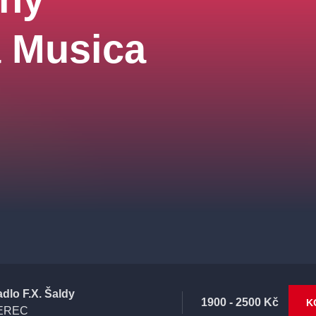
a Musica
adlo F.X. Šaldy
1900 - 2500 Kč
K
EREC