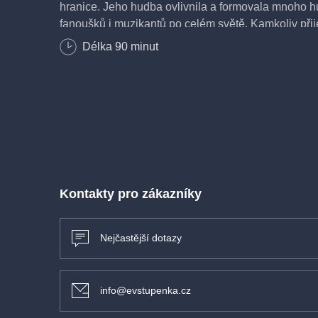
hranice. Jeho hudba ovlivnila a formovala mnoho 
fanoušků i muzikantů po celém světě. Kamkoliv přij
jméno a hudba ještě dlouho rezonuje.
Délka
90
minut
Stejné to bude i v Liberci. Avishai Cohen se svým t
hudbu z alba Brightlight. Jeho kapela skutečně vne
a světlo do festivalového dění a do duší a uší poslu
se podzim bude rázem snesitelnější a oslava konce 
ročníku velkolepá.
Avishai Cohen, kontrabas, zpěv / Itay Simhovich, kla
Kontakty pro zákazníky
Slivnik, bicí
Nejčastější dotazy
info@evstupenka.cz