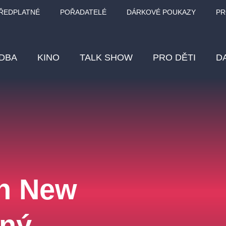
ŘEDPLATNÉ
POŘADATELÉ
DÁRKOVÉ POUKAZY
PR
DBA
KINO
TALK SHOW
PRO DĚTI
D
Fes
Os
Pr
Vz
en New
klasickáhudba
letníscéna
filmováhudba
muzikál
div
eme
dfxs
čný