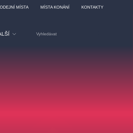
ODEJNÍ MÍSTA
MÍSTA KONÁNÍ
KONTAKTY
ALŠÍ
tival
tatní
ohlídky
dělávací
adlofxšaldy