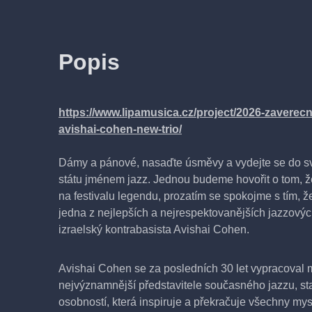
Popis
https://www.lipamusica.cz/project/2026-zaverec
avishai-cohen-new-trio/
Dámy a pánové, nasaďte úsměvy a vydejte se do 
státu jménem jazz. Jednou budeme hovořit o tom, ž
na festivalu legendu, prozatím se spokojme s tím, že
jedna z nejlepších a nejrespektovanějších jazzovýc
izraelský kontrabasista Avishai Cohen.
Avishai Cohen se za posledních 30 let vypracoval 
nejvýznamnější představitele současného jazzu, sta
osobností, která inspiruje a překračuje všechny mys