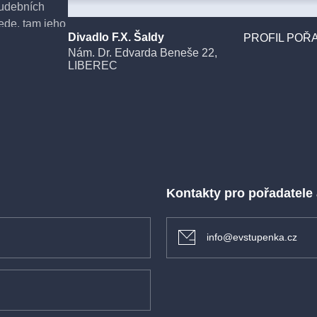
hudebních
ede, tam jeho
Divadlo F.X. Šaldy
PROFIL POŘA
Nám. Dr. Edvarda Beneše 22,
LIBEREC
riem zahraje
se barvy
chačů. Plížící
jubilejního
vír / Eviatar
Kontakty pro pořadatele
info@evstupenka.cz