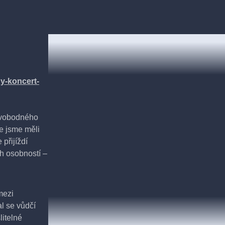
ny-koncert-
svobodného
e jsme měli
 přijíždí
h osobností –
mezi
l se vůdčí
litelné