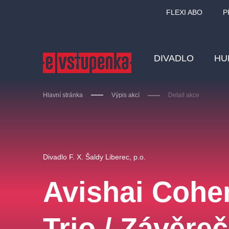
FLEXI ABO
P
DIVADLO
HU
Hlavní stránka
Výpis akcí
Detail akce
Ostatní hledají
Divadlo F. X. Šaldy Liberec, p.o.
Nejnavštěvovanější
Avishai Coh
divadlo
premiéra
zámeklemberk
doporučuj
Trio / Závěre