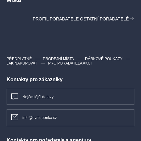
Místa
PROFIL POŘADATELE OSTATNÍ POŘADATELÉ
PŘEDPLATNÉ
PRODEJNÍ MÍSTA
DÁRKOVÉ POUKAZY
JAK NAKUPOVAT
PRO POŘADATELA AKCÍ
Kontakty pro zákazníky
Nejčastější dotazy
info@evstupenka.cz
Kontakty pro pořadatele a agentury