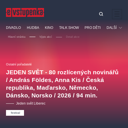
Ostatní hledají
DIVADLO
HUDBA
KINO
TALK SHOW
PRO DĚTI
DALŠÍ
Nejnavštěvovanější
Hlavní stránka
Výpis akcí
Detail akce
divadlo
premiéra
klasickáhudba
letníscéna
Festival
filmováhudba
muzikál
divadlofxšaldy
zámeklemberk
Ostatní
Prohlídky
doporučujeme
dfxs
Ostatní pořadatelé
JEDEN SVĚT - 80 rozlícených novinářů
Vzdělávací
/ András Földes, Anna Kis / Česká
republika, Maďarsko, Německo,
Dánsko, Norsko / 2026 / 94 min.
Jeden svět Liberec
festival