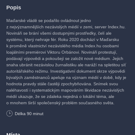
Popis
Maďarské vládě se podařilo ovládnout jedno
z nejvýznamnějších nezávislých médií v zemi, server Index.hu.
Novináři se brání všemi dostupnými prostředky, čelí ale
systému, který nehraje fér. Roku 2020 dochází v Maďarsku
k proměně vlastnictví nezávislého média Index.hu osobami
loajálními premiérovi Viktoru Orbánovi. Novináři protestují,
podávají výpovědi a pokoušejí se založit nové médium. Jejich
snaha ubránit nezávislou žurnalistiku ale naráží na spletitou síť
autoritářského režimu. Investigativní dokument skrze výpovědi
bývalých zaměstnanců apeluje na význam médií v době, kdy je
hodnota pravdy stále častěji zpochybňována. Snímek svou
naléhavostí i systematickým mapováním likvidace nezávislých
médií ukazuje, že se zdaleka nejedná o lokální téma, ale
o mnohem širší společenský problém současného světa.
Délka
90
minut