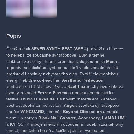
Popis
Čtvrtý ročník
SEVER SYNTH FEST (SSF 4)
přiváží do Liberce
to nejlepší ze současné synthpopové, EBM a temně
elektronické scény. Headlinerem festivalu jsou britští
Mesh
,
legendy melodického synthpopu, kteří vedle zásadních hitů
představí i novinky z chystaného alba. Tvrdší elektronickou
energii nabídne co-headliner
Aesthetic Perfection
,
kontroverzní EBM show přiveze
Nachtmahr
, chytlavé klubové
hymny zazní od
Frozen Plasma
a tradiční domácí stálicí
festivalu budou
Lakeside X
s novým materiálem. Žánrovou
pestrost doplní temně rockoví
Auger
, švédská synthpopová
naděje
VANGUARD
, němečtí
Beyond Obsession
a nabitá
warm-up party s
Black Nail Cabaret
,
Accessory
,
LAMA LUMI
a
KY
. SSF 4 slibuje intenzivní dvoudenní hudební zážitek plný
emocí, tanečních beatů a špičkových live vystoupení.