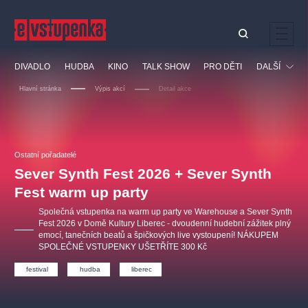
Ostatní hledají
DIVADLO
HUDBA
KINO
TALK SHOW
PRO DĚTI
DALŠÍ
Nejnavštěvovanější
Hlavní stránka
Výpis akcí
Detail akce
divadlo
premiéra
klasickáhudba
letníscéna
Festival
filmováhudba
muzikál
divadlofxšaldy
zámeklemberk
Ostatní
Prohlídky
doporučujeme
dfxs
Ostatní pořadatelé
Sever Synth Fest 2026 + Sever Synth
Vzdělávací
Fest warm up party
Společná vstupenka na warm up party ve Warehouse a Sever Synth
Fest 2026 v Domě Kultury Liberec - dvoudenní hudební zážitek plný
emocí, tanečních beatů a špičkových live vystoupení! NÁKUPEM
SPOLEČNÉ VSTUPENKY UŠETŘÍTE 300 Kč
festival
hudba
liberec