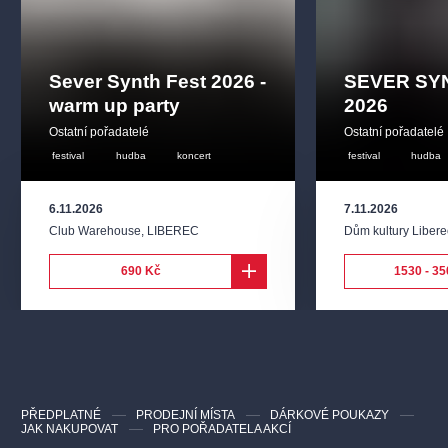
Sever Synth Fest 2026 -
SEVER SY
warm up party
2026
Ostatní pořadatelé
Ostatní pořadatelé
festival
hudba
koncert
festival
hudba
6.11.2026
7.11.2026
Club Warehouse
,
LIBEREC
Dům kultury Libere
690 Kč
1530 - 3
PŘEDPLATNÉ
PRODEJNÍ MÍSTA
DÁRKOVÉ POUKAZY
JAK NAKUPOVAT
PRO POŘADATELA AKCÍ