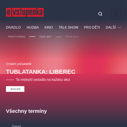
Ostatní hledají
DIVADLO
HUDBA
KINO
TALK SHOW
PRO DĚTI
DALŠÍ
Nejnavštěvovanější
Hlavní stránka
Výpis akcí
Detail akce
divadlo
premiéra
klasickáhudba
letníscéna
Festival
filmováhudba
muzikál
divadlofxšaldy
zámeklemberk
Ostatní
Prohlídky
doporučujeme
dfxs
Ostatní pořadatelé
TUBLATANKA: LIBEREC
Vzdělávací
Ta nejlepší sedadla na každou akci
koncert
Všechny termíny
Datum