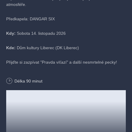
atmosféře.
Předkapela: DANGAR SIX
Kdy:
Sobota 14. listopadu 2026
Kde:
Dům kultury Liberec (DK Liberec)
Přijďte si zazpívat "Pravda víťazí" a další nesmrtelné pecky!
DRUHY VSTUPENEK:
Délka
90
minut
1. VLNA KLASIK - VYPRODÁNO
2. VLNA KLASIK - VYPRODÁNO
3. VLNA KLASIK - 890 CZK