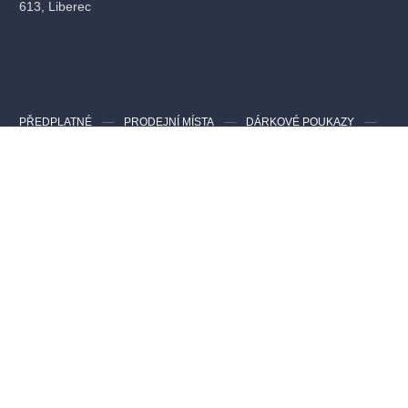
613, Liberec
PŘEDPLATNÉ
PRODEJNÍ MÍSTA
DÁRKOVÉ POUKAZY
JAK NAKUPOVAT
PRO POŘADATELA AKCÍ
Kontakty pro zákazníky
Nejčastější dotazy
info@evstupenka.cz
Kontakty pro pořadatele a agentury