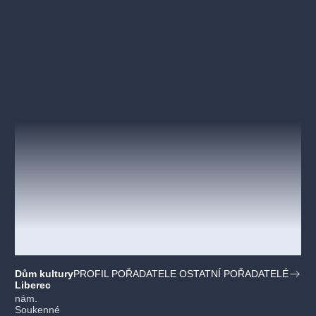
22:00 - TUBLATANKA
Dům kultury
PROFIL POŘADATELE OSTATNÍ POŘADATELÉ
Liberec
nám.
Soukenné