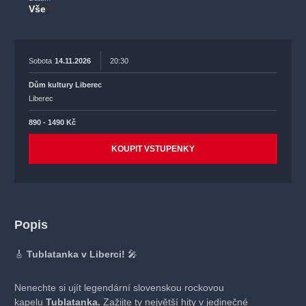
Vše
Sobota
14.11.2026
20:30
Dům kultury Liberec
Liberec
890 - 1490 Kč
KOUPIT VSTUPENKY
Popis
🎸
Tublatanka v Liberci!
🎤
Nenechte si ujít legendární slovenskou rockovou
kapelu
Tublatanka.
Zažijte ty největší hity v jedinečné