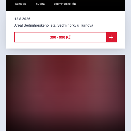
komedie
hudba
sedmihorské léto
13.8.2026
Areál Sedmihorského léta
,
Sedmihorky u Turnova
390 - 990 Kč