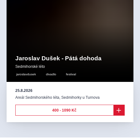
Jaroslav Dušek - Pátá dohoda
Sedmihorské léto
jaroslavdusek
divadlo
festival
25.8.2026
Areál Sedmihorského léta
,
Sedmihorky u Turnova
400 - 1090 Kč