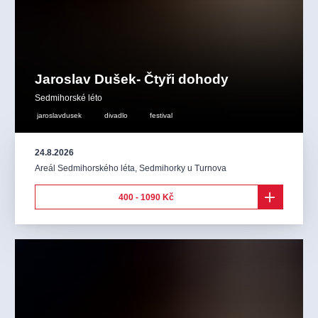
Jaroslav Dušek- Čtyři dohody
Sedmihorské léto
jaroslavdusek
divadlo
festival
24.8.2026
Areál Sedmihorského léta
,
Sedmihorky u Turnova
400 - 1090 Kč