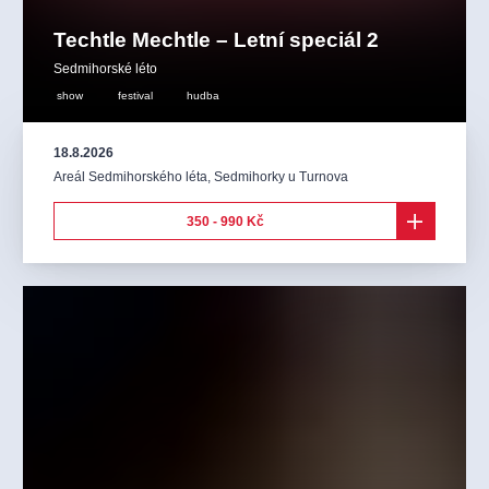
Techtle Mechtle – Letní speciál 2
Sedmihorské léto
show
festival
hudba
18.8.2026
Areál Sedmihorského léta
,
Sedmihorky u Turnova
350 - 990 Kč