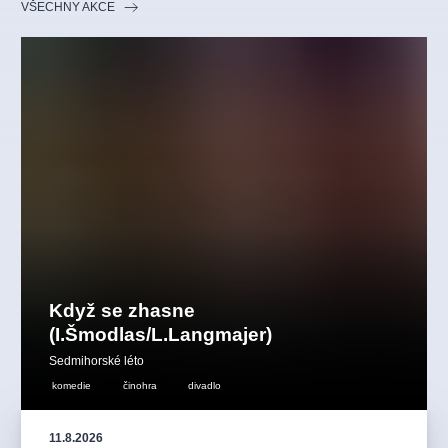
VŠECHNY AKCE
Když se zhasne
(I.Šmodlas/L.Langmajer)
Sedmihorské léto
komedie
činohra
divadlo
11.8.2026