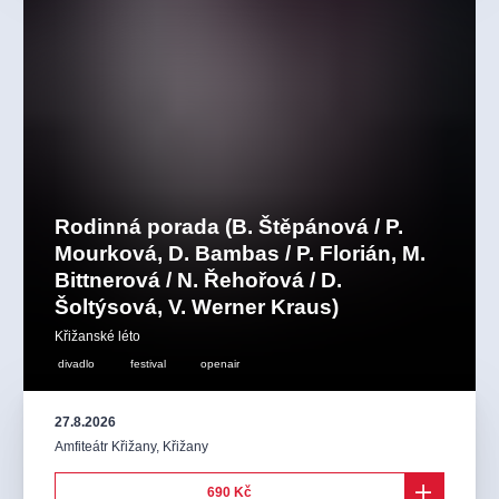
Rodinná porada (B. Štěpánová / P.
Mourková, D. Bambas / P. Florián, M.
Bittnerová / N. Řehořová / D.
Šoltýsová, V. Werner Kraus)
Křižanské léto
divadlo
festival
openair
27.8.2026
Amfiteátr Křižany
,
Křižany
690 Kč