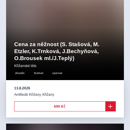
Cena za něžnost (S. Stašová, M.
Etzler, K.Trnková, J.Bechyňová,
O.Brousek ml./J.Teplý)
Křižanské léto
divadlo
festival
openair
13.8.2026
Amfiteátr Křižany
,
Křižany
690 Kč