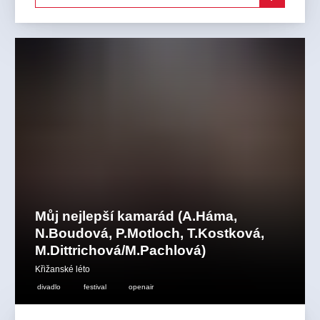
Můj nejlepší kamarád (A.Háma,
N.Boudová, P.Motloch, T.Kostková,
M.Dittrichová/M.Pachlová)
Křižanské léto
divadlo
festival
openair