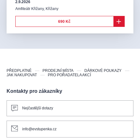
2.9.2026
Amfiteátr Křižany
,
Křižany
690 Kč
PŘEDPLATNÉ
PRODEJNÍ MÍSTA
DÁRKOVÉ POUKAZY
JAK NAKUPOVAT
PRO POŘADATELA AKCÍ
Kontakty pro zákazníky
Nejčastější dotazy
info@evstupenka.cz