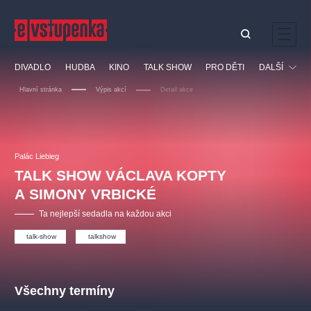
Ostatní hledají
DIVADLO
HUDBA
KINO
TALK SHOW
PRO DĚTI
DALŠÍ
Nejnavštěvovanější
Hlavní stránka
Výpis akcí
Detail akce
divadlo
premiéra
klasickáhudba
letníscéna
Festival
filmováhudba
muzikál
divadlofxšaldy
zámeklemberk
Ostatní
Prohlídky
doporučujeme
dfxs
Palác Liebieg
TALK SHOW VÁCLAVA KOPTY
Vzdělávací
A SIMONY VRBICKÉ
Ta nejlepší sedadla na každou akci
talk-show
talkshow
Všechny termíny