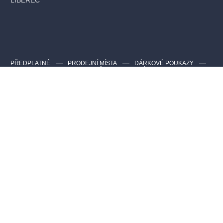
LIBEREC
PŘEDPLATNÉ
PRODEJNÍ MÍSTA
DÁRKOVÉ POUKAZY
JAK NAKUPOVAT
PRO POŘADATELA AKCÍ
Kontakty pro zákazníky
Nejčastější dotazy
info@evstupenka.cz
Kontakty pro pořadatele a agentury
info@evstupenka.cz