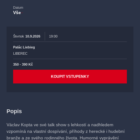
Datum
Vše
Štvrtok
10.9.2026
19:00
Palác Liebieg
LIBEREC
350 - 390 Kč
KOUPIT VSTUPENKY
Popis
Václav Kopta ve své talk show s lehkostí a nadhledem
vzpomíná na vlastní dospívání, příhody z herecké i hudební
branže a ze svého rodinného života. Humorné vyprávění