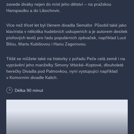
zavede diváky nejen do míst jeho dětství – na pražskou
Hanspaulku a do Libochovic.
Více než třicet let byl členem divadla Semafor. Působil také jako
klavírista v několika hudebních uskupeních a je autorem desítek
písňových textů pro řadu populárních zpěvaček, například Lucii
Bílou, Martu Kubišovou i Hanu Zagorovou.
Těšit se můžete také na historky z pořadu Peče celá země i na
vyprávění jeho manželky Simony Vrbické–Koptové, dlouholeté
herečky Divadla pod Palmovkou, nyní vystupující například
v Komorním divadle Kalich.
Délka
90
minut
Celý večer moderuje spisovatelka Marie Formáčková.
Délka vystoupení: 1 hodina 30 minut (bez přestávky)
Představení se odehraje na nádvoří Paláce Liebieg, a to za
každého počasí.