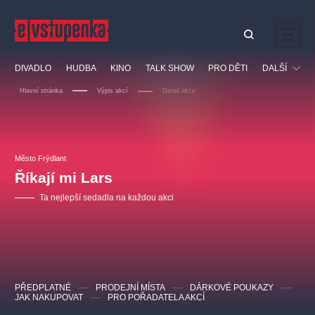
Ostatní hledají
DIVADLO
HUDBA
KINO
TALK SHOW
PRO DĚTI
DALŠÍ
Nejnavštěvovanější
Hlavní stránka
Výpis akcí
Detail akce
divadlo
premiéra
klasickáhudba
letníscéna
Festival
filmováhudba
muzikál
divadlofxšaldy
zámeklemberk
Ostatní
Prohlídky
doporučujeme
dfxs
Město Frýdlant
Říkají mi Lars
Vzdělávací
Ta nejlepší sedadla na každou akci
PŘEDPLATNÉ
PRODEJNÍ MÍSTA
DÁRKOVÉ POUKAZY
JAK NAKUPOVAT
PRO POŘADATELA AKCÍ