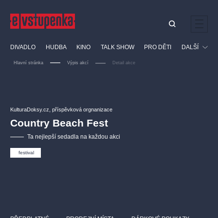
Ostatní hledají
DIVADLO
HUDBA
KINO
TALK SHOW
PRO DĚTI
DALŠÍ
Nejnavštěvovanější
Hlavní stránka
Výpis akcí
Detail akce
divadlo
premiéra
klasickáhudba
letníscéna
Festival
filmováhudba
muzikál
divadlofxšaldy
zámeklemberk
Ostatní
Prohlídky
doporučujeme
dfxs
KulturaDoksy.cz, příspěvková orgnanizace
Country Beach Fest
Vzdělávací
Ta nejlepší sedadla na každou akci
festival