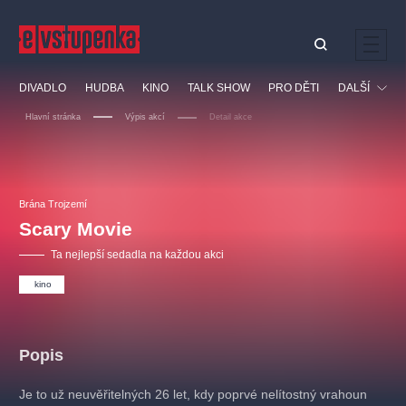
Ostatní hledají
DIVADLO
HUDBA
KINO
TALK SHOW
PRO DĚTI
DALŠÍ
Nejnavštěvovanější
Hlavní stránka
Výpis akcí
Detail akce
divadlo
premiéra
klasickáhudba
letníscéna
Festival
filmováhudba
muzikál
divadlofxšaldy
zámeklemberk
Ostatní
Prohlídky
doporučujeme
dfxs
Brána Trojzemí
Scary Movie
Vzdělávací
Ta nejlepší sedadla na každou akci
kino
Popis
Je to už neuvěřitelných 26 let, kdy poprvé nelítostný vrahoun