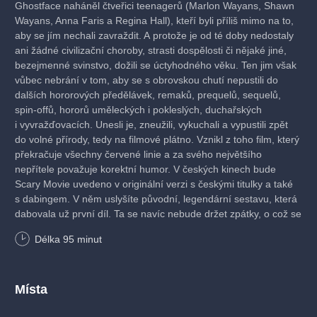
Ghostface naháněl čtveřici teenagerů (Marlon Wayans, Shawn
Wayans, Anna Faris a Regina Hall), kteří byli příliš mimo na to,
aby se jím nechali zavraždit. A protože je od té doby nedostaly
ani žádné civilizační choroby, strasti dospělosti či nějaké jiné,
bezejmenné svinstvo, dožili se úctyhodného věku. Ten jim však
vůbec nebrání v tom, aby se s obrovskou chutí nepustili do
dalších hororových předělávek, remaků, prequelů, sequelů,
spin-offů, hororů uměleckých i pokleslých, duchařských
i vyvražďovacích. Unesli je, zneužili, vykuchali a vypustili zpět
do volné přírody, tedy na filmové plátno. Vznikl z toho film, který
překračuje všechny červené linie a za svého největšího
nepřítele považuje korektní humor. V českých kinech bude
Scary Movie uvedeno v originální verzi s českými titulky a také
s dabingem. V něm uslyšíte původní, legendární sestavu, která
dabovala už první díl. Ta se navíc nebude držet zpátky, o což se
postará tým, který velmi svébytně a nezapomenutelně
Délka
95
minut
nadaboval kultovní Vocasy na tripu.
USA, komedie, nevhodné do 15 let, český dabing, 95 minut
Místa
Vstupné: 160 Kč