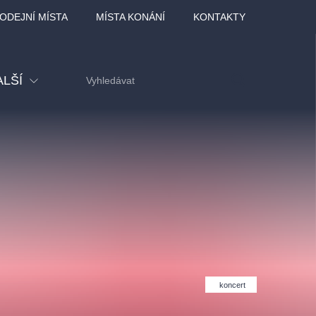
ODEJNÍ MÍSTA
MÍSTA KONÁNÍ
KONTAKTY
ALŠÍ
tival
tatní
ohlídky
dělávací
adlofxšaldy
koncert