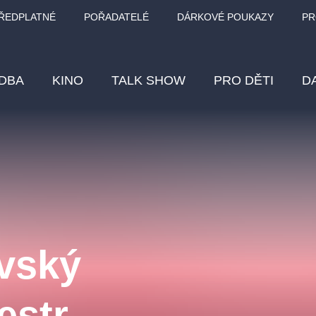
ŘEDPLATNÉ
POŘADATELÉ
DÁRKOVÉ POUKAZY
PR
DBA
KINO
TALK SHOW
PRO DĚTI
D
Fes
Os
Pr
Vz
vský
klasickáhudba
letníscéna
filmováhudba
muzikál
div
eme
dfxs
estr