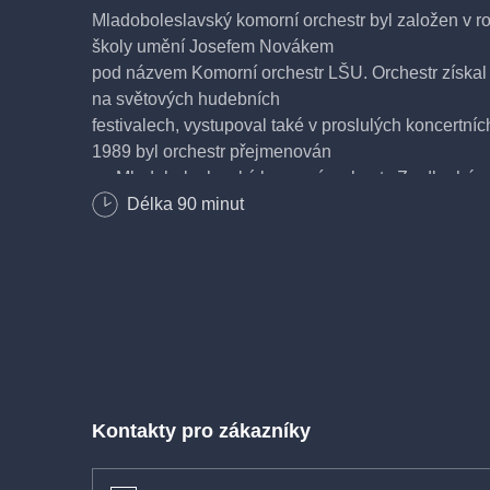
Mladoboleslavský komorní orchestr byl založen v r
školy umění Josefem Novákem
pod názvem Komorní orchestr LŠU. Orchestr získal
na světových hudebních
festivalech, vystupoval také v proslulých koncertníc
1989 byl orchestr přejmenován
na Mladoboleslavský komorní orchestr. Za dlouhé ro
koncertů a spolupracoval s řadou
Délka
90
minut
renomovaných hudebníků. Hlavním smyslem a úkolem
lásku k hudbě a šířit slávu
tradičního českého muzicírování. Již 60 let se Mlad
mezi přední české neprofesionální
orchestry.
vstupné 250Kč
Kontakty pro zákazníky