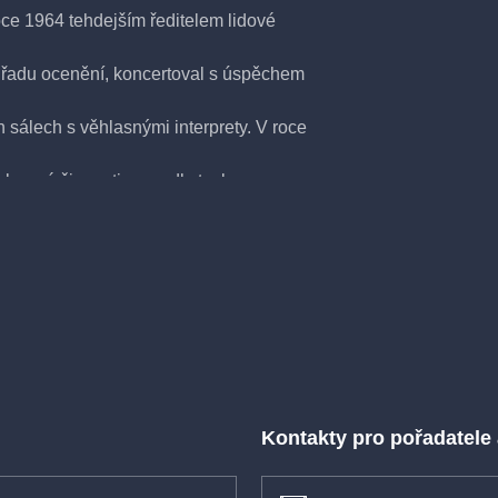
oce 1964 tehdejším ředitelem lidové
 řadu ocenění, koncertoval s úspěchem
h sálech s věhlasnými interprety. V roce
ky své činnosti provedl stovky
 orchestru bylo a stále je pěstovat
oboleslavský komorní orchestr řadí
Kontakty pro pořadatele