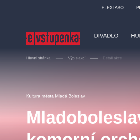
FLEXI ABO
P
DIVADLO
HU
Hlavní stránka
Výpis akcí
Detail akce
Ostatní hledají
Kultura města Mladá Boleslav
Nejnavštěvovanější
Mladobolesla
divadlo
premiéra
zámeklemberk
doporučuj
komorní orch