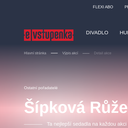
FLEXI ABO
P
DIVADLO
HU
Hlavní stránka
Výpis akcí
Detail akce
Ostatní hledají
Ostatní pořadatelé
Nejnavštěvovanější
Šípková Růž
divadlo
premiéra
zámeklemberk
doporučuj
Ta nejlepší sedadla na každou akci