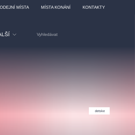
ODEJNÍ MÍSTA
MÍSTA KONÁNÍ
KONTAKTY
ALŠÍ
tival
tatní
ohlídky
dělávací
detske
adlofxšaldy