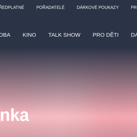
ŘEDPLATNÉ
POŘADATELÉ
DÁRKOVÉ POUKAZY
PR
DBA
KINO
TALK SHOW
PRO DĚTI
D
Fes
Os
Pr
Vz
enka
klasickáhudba
letníscéna
filmováhudba
muzikál
div
eme
dfxs