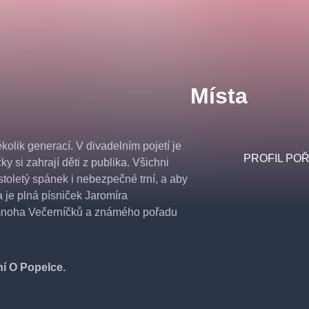
Místa
olik generací. V divadelním pojetí je
PROFIL PO
y si zahrají děti z publika. Všichni
oletý spánek i nebezpečné trní, a aby
 je plná písniček Jaromíra
 mnoha Večerníčků a známého pořadu
ní O Popelce.