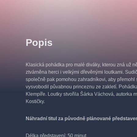
Popis
Klasická pohádka pro malé diváky, kterou zná už něk
ztvárněna herci i velkými dřevěnými loutkami. Sudičk
společně pak pomohou zahradníkovi, aby přemohl st
vysvobodil půvabnou princeznu ze zakletí. Pohádka
Klempíře. Loutky stvořila Šárka Váchová, autorka
Kostičky.
Náhradní titul za původně plánované představe
Délka představení: 50 minut