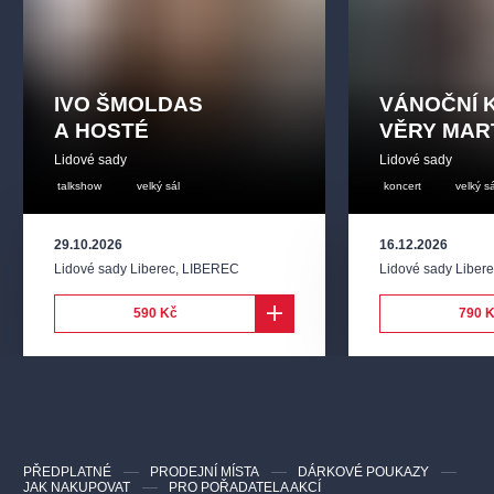
IVO ŠMOLDAS
VÁNOČNÍ 
A HOSTÉ
VĚRY MAR
Lidové sady
Lidové sady
talkshow
velký sál
koncert
velký sá
29.10.2026
16.12.2026
Lidové sady Liberec
,
LIBEREC
Lidové sady Liber
590 Kč
790 
PŘEDPLATNÉ
PRODEJNÍ MÍSTA
DÁRKOVÉ POUKAZY
JAK NAKUPOVAT
PRO POŘADATELA AKCÍ