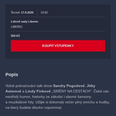
Štvrtok
17.9.2026
19:00
Lidové sady Liberec
LIBEREC
550 Kč
KOUPIT VSTUPENKY
Popis
Volné pokračování talk show
Sandry Pogodové
,
Jitky
Asterové
a
Lindy Finkové
„SIRÉNY NA CESTÁCH“. Čeká vás
neotřelý humor, historky ze zákulisí i slavné šansony
a muzikálové hity. Užijte si dokonalý večer plný smíchu a hudby,
na který budete dlouho vzpomínat.