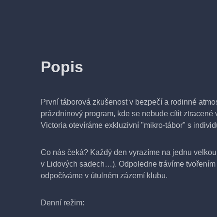
Popis
První táborová zkušenost v bezpečí a rodinné atmos
prázdninový program, kde se nebude cítit ztracen
Victoria otevíráme exkluzivní "mikro-tábor" s individ
Co nás čeká? Každý den vyrazíme na jednu velkou
v Lidových sadech…). Odpoledne trávíme tvořením 
odpočíváme v útulném zázemí klubu.
Denní režim: