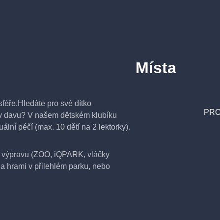
Místa
féře.Hledáte pro své dítko
PRO
é v davu? V našem dětském klubíku
uální péčí (max. 10 dětí na 2 lektorky).
 výpravu (ZOO, iQPARK, vláčky
a hrami v přilehlém parku, nebo