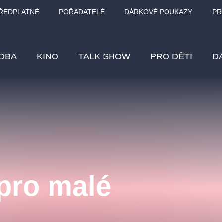
ŘEDPLATNÉ
POŘADATELÉ
DÁRKOVÉ POUKAZY
PR
DBA
KINO
TALK SHOW
PRO DĚTI
D
Fes
Os
Pr
Vz
pro malé
klasickáhudba
letníscéna
filmováhudba
muzikál
div
eme
dfxs