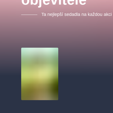
Ta nejlepší sedadla na každou akci