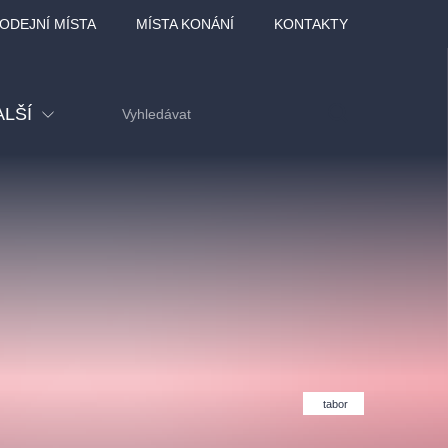
ODEJNÍ MÍSTA
MÍSTA KONÁNÍ
KONTAKTY
ALŠÍ
tival
tatní
ohlídky
dělávací
adlofxšaldy
tabor