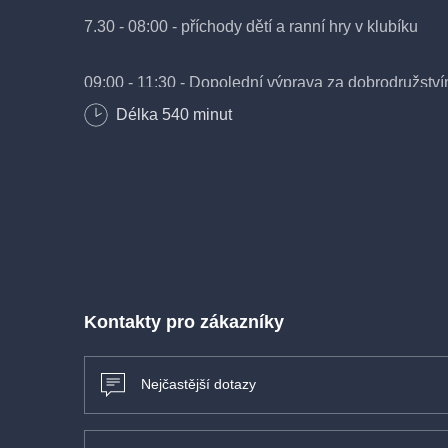
7.30 - 08:00 - příchody dětí a ranní hry v klubíku
09:00 - 11:30 - Dopolední výprava za dobrodružstv
Délka
540
minut
12:00 - Společný oběd (jídelna Gastron)
13:00 - 14:30 - Polední klid v pelíšku (s vlastním po
14:30 - 16:00 - Hry v parku, tvoření atd.
15.30 - 16:30 - vyzvedávání dětí
Kontakty pro zákazníky
Praktické informace:
Nejčastější dotazy
Termín: 17.-21. 8. 2026