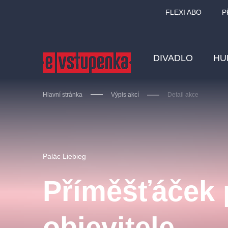
FLEXI ABO
P
DIVADLO
HU
Hlavní stránka
Výpis akcí
Detail akce
Ostatní hledají
Palác Liebieg
Nejnavštěvovanější
Příměšťáček 
divadlo
premiéra
zámeklemberk
doporučuj
objevitele