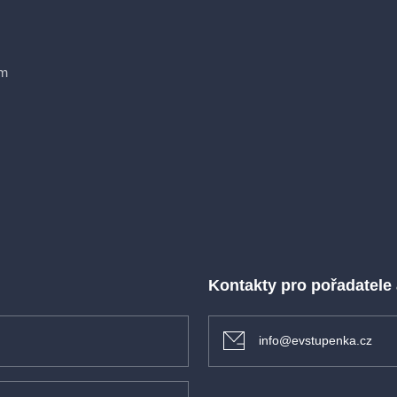
ím
lštářkem)
Kontakty pro pořadatele
info@evstupenka.cz