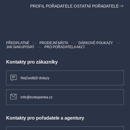
Délka představení:
2 hodiny 40 minut s přestávkou
PROFIL POŘADATELE OSTATNÍ POŘADATELÉ
PŘEDPLATNÉ
PRODEJNÍ MÍSTA
DÁRKOVÉ POUKAZY
JAK NAKUPOVAT
PRO POŘADATELA AKCÍ
Kontakty pro zákazníky
Nejčastější dotazy
info@evstupenka.cz
Kontakty pro pořadatele a agentury