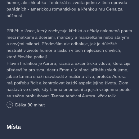
humor, ale i hloubku. Tentokrát si zvolila jednu z těch opravdu
parádních - americkou romantickou a křehkou hru Cena za
něžnost.
Příběh o lásce, který zachycuje křehká a někdy nalomená pouta
mezi matkami a dcerami, manžely a manželkami nebo starými
a novými milenci. Především ale odhaluje, jak je důležité
neztratit v životě humor a lásku i v těch nejtěžších chvílích,
které člověka potkají.
Hlavní hrdinkou je Aurora, rázná a excentrická vdova, která žije
především pro svou dceru Emmu. V rámci příběhu sledujeme,
jak se Emma snaží osvobodit z matčina vlivu, protože Aurora
má potřebu řídit a kontrolovat každý aspekt jejího života. Zlom
nastává ve chvíli, kdy Emma onemocní a jejich vzájemné pouto
se začne prohlubovat. Teprve tehdy si Aurora, vždy tolik
náročná a kritická, konečně uvědomí, jak hluboká je její láska
Délka
90
minut
k dceři.
Divadelní hra Cena za něžnost vychází z oscarového filmu se
Místa
Shirley MacLaineovou a Jackem Nicholsonem.