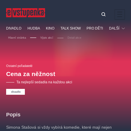
Ostatní hledají
DIVADLO
HUDBA
KINO
TALK SHOW
PRO DĚTI
DALŠÍ
Nejnavštěvovanější
Hlavní stránka
Výpis akcí
Detail akce
divadlo
premiéra
klasickáhudba
letníscéna
Festival
filmováhudba
muzikál
divadlofxšaldy
zámeklemberk
Ostatní
Prohlídky
doporučujeme
dfxs
Ostatní pořadatelé
Cena za něžnost
Vzdělávací
Ta nejlepší sedadla na každou akci
divadlo
Popis
Simona Stašová si vždy vybírá komedie, které mají nejen