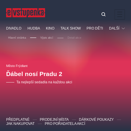
Ostatní hledají
DIVADLO
HUDBA
KINO
TALK SHOW
PRO DĚTI
DALŠÍ
Nejnavštěvovanější
Hlavní stránka
Výpis akcí
Detail akce
divadlo
premiéra
klasickáhudba
letníscéna
Festival
filmováhudba
muzikál
divadlofxšaldy
zámeklemberk
Ostatní
Prohlídky
doporučujeme
dfxs
Město Frýdlant
Ďábel nosí Pradu 2
Vzdělávací
Ta nejlepší sedadla na každou akci
PŘEDPLATNÉ
PRODEJNÍ MÍSTA
DÁRKOVÉ POUKAZY
JAK NAKUPOVAT
PRO POŘADATELA AKCÍ