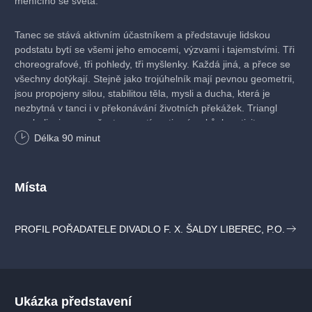
měnícího se světa.
Tanec se stává aktivním účastníkem a představuje lidskou
podstatu bytí se všemi jeho emocemi, výzvami i tajemstvími. Tři
choreografové, tři pohledy, tři myšlenky. Každá jiná, a přece se
všechny dotýkají. Stejně jako trojúhelník mají pevnou geometrii,
jsou propojeny silou, stabilitou těla, mysli a ducha, která je
nezbytná v tanci i v překonávání životních překážek. Triangl
symbolizuje svou všestranností motiv zázraků, kreativity
a harmonie.
Délka
90
minut
Choreografická koláž Vám dokáže, že pro tanečníky neexistuje
žádné téma, žádná emoce či myšlenka, kterou by lidské tělo
Místa
nedokázalo vyjádřit. Přijďte se nechat unést do světa, kde tělo
mluví jasněji než jakákoliv řeč.
PROFIL POŘADATELE DIVADLO F. X. ŠALDY LIBEREC, P.O.
PROMĚNA
Ukázka představení