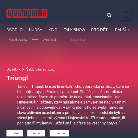
Ostatní hledají
DIVADLO
HUDBA
KINO
TALK SHOW
PRO DĚTI
DALŠÍ
Nejnavštěvovanější
Hlavní stránka
Výpis akcí
Detail akce
divadlo
premiéra
klasickáhudba
letníscéna
Festival
filmováhudba
muzikál
divadlofxšaldy
zámeklemberk
Ostatní
Prohlídky
doporučujeme
dfxs
Divadlo F. X. Šaldy Liberec, p.o.
Triangl
Vzdělávací
Taneční Triangl, to jsou tři unikátní choreografické přístupy, které se
hlouběji zabývají životními pravdami. Přinášejí možnost reflexe
rozmanitosti životních proměn. Je to vizuální, emocionální, ale
i intelektuální zážitek, který nás přiměje zamyslet se nad vlastními
možnostmi a odpovědností v rámci měnícího se světa. Tanec se
stává aktivním účastníkem a představuje lidskou podstatu bytí se
všemi jeho emocemi, výzvami i tajemstvími. Tři choreografové, tři
pohledy, tři myšlenky. Každá jiná, a přece se všechny dotýkají.
balet
tanec
divadlo