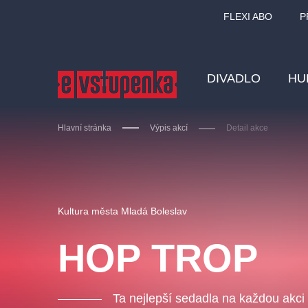
FLEXI ABO
P
DIVADLO
HU
Hlavní stránka
Výpis akcí
Detail akce
Ostatní hledají
Kultura města Mladá Boleslav
Nejnavštěvovanější
HOP TROP
divadlo
premiéra
zámeklemberk
doporučuj
Ta nejlepší sedadla na každou akci