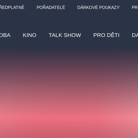
ŘEDPLATNÉ
POŘADATELÉ
DÁRKOVÉ POUKAZY
PR
DBA
KINO
TALK SHOW
PRO DĚTI
D
Fes
Os
Pr
Vz
klasickáhudba
letníscéna
filmováhudba
muzikál
div
eme
dfxs