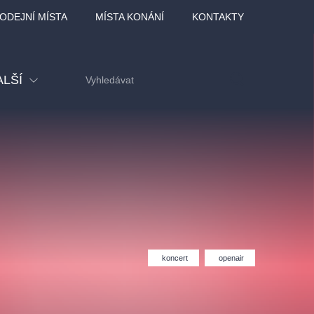
ODEJNÍ MÍSTA
MÍSTA KONÁNÍ
KONTAKTY
ALŠÍ
tival
tatní
ohlídky
dělávací
koncert
openair
adlofxšaldy