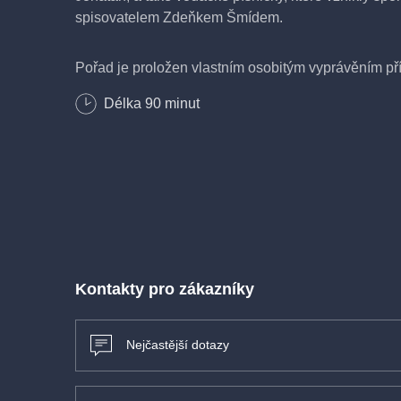
spisovatelem Zdeňkem Šmídem.
Pořad je proložen vlastním osobitým vyprávěním příh
populárních kolegů - známých muzikantů. HOP TR
Délka
90
minut
nabízí jako novinku posluchačům na svých koncert
a mnoha fotografiemi.
Skupina HOP TROP je stálicí na scéně trampské hu
vzniku hraje stále v původním složení.
vstupné v předprodeji 350Kč, v den akce 390Kč
Kontakty pro zákazníky
Nejčastější dotazy