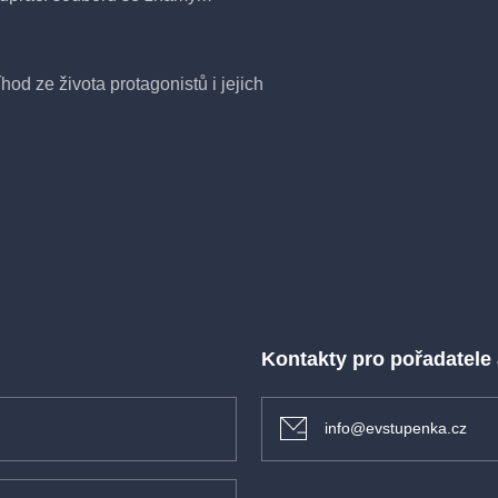
od ze života protagonistů i jejich
OP kromě živé hudby a svých nahrávek
ech knížku se všemi písničkami
dby už plných 40 let, a od svého
Kontakty pro pořadatele
info@evstupenka.cz