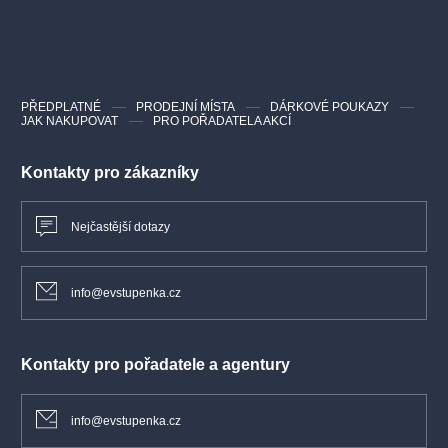
Kelly Thornton, Keith McErlean
VIDEOUKÁZKA
PŘEDPLATNÉ
PRODEJNÍ MÍSTA
DÁRKOVÉ POUKAZY
JAK NAKUPOVAT
PRO POŘADATELA AKCÍ
Kontakty pro zákazníky
Nejčastější dotazy
info@evstupenka.cz
Kontakty pro pořadatele a agentury
info@evstupenka.cz