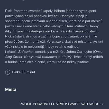
Rick, frontman svatební kapely, během jednoho vystoupení
potká vyhasínající popovou hvězdu Dannyho. Spojí je
spontánní noční jamování a jedna píseň, která se o pár měsíců
později nečekaně stane celosvětovým hitem. Zatímco Danny
díky ní znovu nastartuje svou kariéru a sklízí veškerou slávu,
Rick zůstává stranou a začíná bojovat o uznání, o kterém je
přesvědčen, že mu náleží. Ve snaze získat své místo na výsluní
však riskuje to nejcennější, tedy vztah s rodinou
i přáteli.
Srdcovka
scenáristy a režiséra Johna Carneyho (
Once
,
Sing Street
,
Newyorská romance
) je hřejivý i lehce hořký příběh
o hudbě, ambicích a ceně, kterou za ně někdy platíme.
Délka
98
minut
Komedie/ Muzikál, Irsko/ USA, 2026, 98 min
Režie: John Carney
Scénář: Peter McDonald, John Carney
Kamera: Yaron Orbach
Místa
Hudba: John Carney, Gary Clark
Hrají: Paul Rudd, Nick Jonas, Jack Reynor, Havana Rose Liu,
PROFIL POŘADATELE VRATISLAVICE NAD NISOU
Rory Keenan, Peter McDonald, Sophie Vavasseur, Paul Reid,