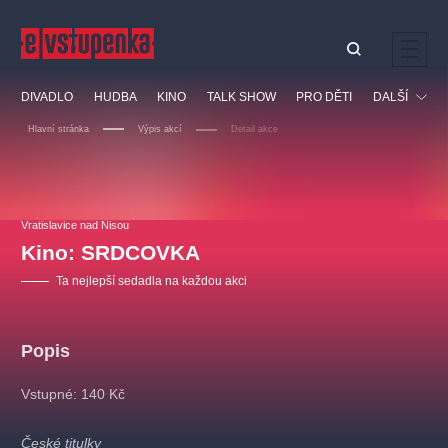
Ostatní hledají
DIVADLO
HUDBA
KINO
TALK SHOW
PRO DĚTI
DALŠÍ
Nejnavštěvovanější
Hlavní stránka
Výpis akcí
Detail akce
divadlo
premiéra
klasickáhudba
letníscéna
Festival
filmováhudba
muzikál
divadlofxšaldy
zámeklemberk
Ostatní
Prohlídky
doporučujeme
dfxs
Vratislavice nad Nisou
Kino: SRDCOVKA
Vzdělávací
Ta nejlepší sedadla na každou akci
Popis
Vstupné: 140 Kč
České titulky