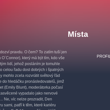
Místa
dozví pravdu. O čem? To zatím tuší jen
PROFI
h O´Connor), který má být tím, kdo vše
tým lidí, jehož posláním je tomuhle
to celou řadu dost dobrých i špatných
dy mohlo zcela rozvrátit světový řád
e do hledáčku pronásledovatelů, jimž
et (Emily Blunt), moderátorka počasí
ezasvěcené vypadalo jako nervové
… Ne, víc nelze prozradit, Den
 sami, patří k těm, které kariéru