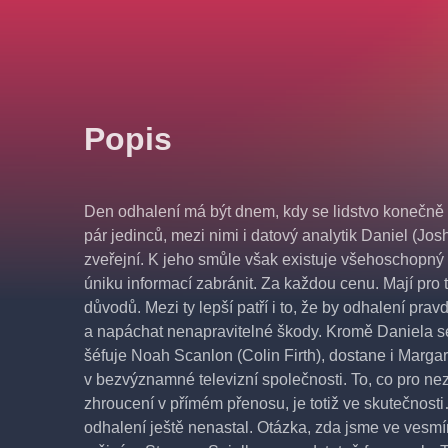
Popis
Den odhalení má být dnem, kdy se lidstvo konečně 
pár jedinců, mezi nimi i datový analytik Daniel (Jos
zveřejní. K jeho smůle však existuje všehoschopný 
úniku informací zabránit. Za každou cenu. Mají pro 
důvodů. Mezi ty lepší patří i to, že by odhalení prav
a napáchat nenapravitelné škody. Kromě Daniela s
šéfuje Noah Scanlon (Colin Firth), dostane i Margar
v bezvýznamné televizní společnosti. To, co pro n
zhroucení v přímém přenosu, je totiž ve skutečnosti
odhalení ještě nenastal. Otázka, zda jsme ve vesmíru