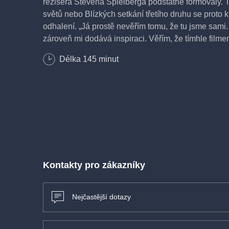
režiséra Stevena Spielberga podstatně formovaly.
světů nebo Blízkých setkání třetího druhu se proto 
odhalení. „Já prostě nevěřím tomu, že tu jsme sami.
zároveň mi dodává inspiraci. Věřím, že tímhle filmem
filmař.<
Délka
145
minut
USA, drama, sci-fi, nevhodné do 12 let, český dabi
Vstupné: 160 Kč
Kontakty pro zákazníky
Nejčastější dotazy