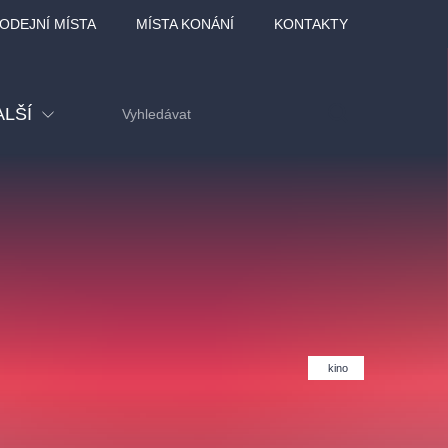
ODEJNÍ MÍSTA
MÍSTA KONÁNÍ
KONTAKTY
ALŠÍ
tival
tatní
ohlídky
dělávací
kino
adlofxšaldy