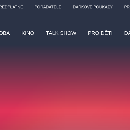
ŘEDPLATNÉ
POŘADATELÉ
DÁRKOVÉ POUKAZY
PR
DBA
KINO
TALK SHOW
PRO DĚTI
D
Fes
Os
Pr
Vz
klasickáhudba
letníscéna
filmováhudba
muzikál
div
eme
dfxs