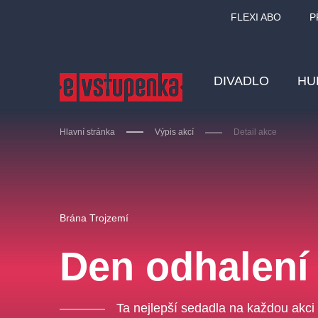
FLEXI ABO
P
DIVADLO
HU
Hlavní stránka
Výpis akcí
Detail akce
Ostatní hledají
Brána Trojzemí
Nejnavštěvovanější
Den odhalení
divadlo
premiéra
zámeklemberk
doporučuj
Ta nejlepší sedadla na každou akci