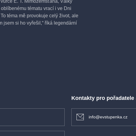
 Tvůrce E. T. Mimozemšťana, Války
k oblíbenému tématu vrací i ve Dni
 To téma mě provokuje celý život, ale
 jsem si ho vyřešil,“ říká legendární
ng, 145 minut
Kontakty pro pořadatele
info@evstupenka.cz