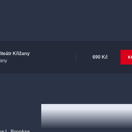
iteátr Křižany
690 Kč
K
žany
se L. Brookse