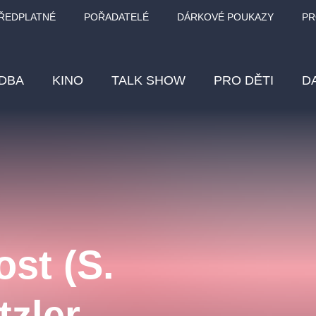
ŘEDPLATNÉ
POŘADATELÉ
DÁRKOVÉ POUKAZY
PR
DBA
KINO
TALK SHOW
PRO DĚTI
D
Fes
Os
Pr
Vz
st (S.
klasickáhudba
letníscéna
filmováhudba
muzikál
div
eme
dfxs
zler,