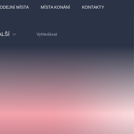
ODEJNÍ MÍSTA
MÍSTA KONÁNÍ
KONTAKTY
ALŠÍ
tival
tatní
ohlídky
dělávací
adlofxšaldy