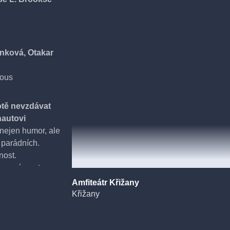
rnková, Otakar
Rous
votě nevzdávat
nautovi
 nejen humor, ale
 parádních.
nost.
lomená pouta
bo starými
Amfiteátr Křižany
ežité neztratit
Křižany
které člověka
, která žije