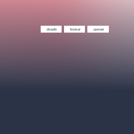
divadlo
festival
openair