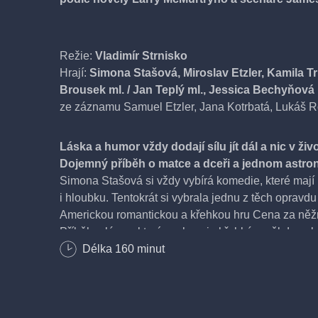
Režie:
Vladimír Strnisko
Hrají:
Simona Stašová, Miroslav Etzler, Kamila T
Brousek ml. / Jan Teplý ml., Jessica Bechyňová
ze záznamu Samuel Etzler, Jana Kotrbatá, Lukáš 
Láska a humor vždy dodají sílu jít dál a nic v ži
Dojemný příběh o matce a dceři a jednom astro
Simona Stašová si vždy vybírá komedie, které mají
i hloubku. Tentokrát si vybrala jednu z těch opravdu
Americkou romantickou a křehkou hru Cena za něž
Příběh o lásce, který zachycuje křehká a někdy na
mezi matkami a dcerami, manžely a manželkami ne
Délka
160
minut
a novými milenci. Především ale odhaluje, jak je důl
v životě humor a lásku i v těch nejtěžších chvílích, 
potkají.
Hlavní hrdinkou je Aurora, rázná a excentrická vdova