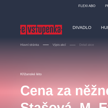
FLEXI ABO
P
DIVADLO
HU
Hlavní stránka
Výpis akcí
Detail akce
Ostatní hledají
Křižanské léto
Nejnavštěvovanější
Cena za něžno
divadlo
premiéra
zámeklemberk
doporučuj
Stašová, M. Et