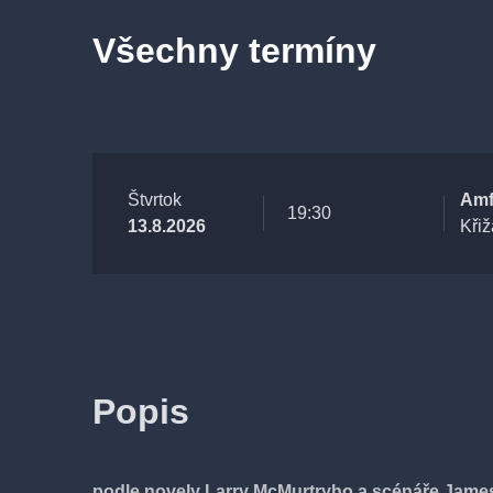
Všechny termíny
Štvrtok
Amf
19:30
13.8.2026
Kři
Popis
podle novely Larry McMurtryho a scénáře Jame