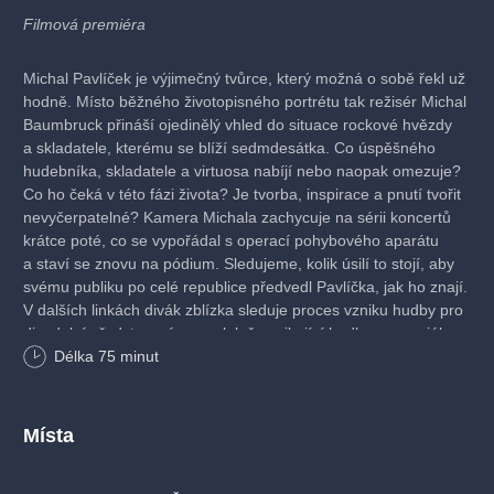
Filmová premiéra
Michal Pavlíček je výjimečný tvůrce, který možná o sobě řekl už
hodně. Místo běžného životopisného portrétu tak režisér Michal
Baumbruck přináší ojedinělý vhled do situace rockové hvězdy
a skladatele, kterému se blíží sedmdesátka. Co úspěšného
hudebníka, skladatele a virtuosa nabíjí nebo naopak omezuje?
Co ho čeká v této fázi života? Je tvorba, inspirace a pnutí tvořit
nevyčerpatelné? Kamera Michala zachycuje na sérii koncertů
krátce poté, co se vypořádal s operací pohybového aparátu
a staví se znovu na pódium. Sledujeme, kolik úsilí to stojí, aby
svému publiku po celé republice předvedl Pavlíčka, jak ho znají.
V dalších linkách divák zblízka sleduje proces vzniku hudby pro
divadelní představení a paralelně vznikající hudbu pro seriál
České televize
Oktopus
či nahrávání dalšího Pavlíčkova
Délka
75
minut
sólového alba a stává se také svědkem zásadních Michalových
rozhodnutí, kdy bude některé životní kapitoly uzavírat.
Místa
Dokumentární/ Životopisný/ Hudební, Česko, 2026, 75 min
Režie: Michael Baumbruck