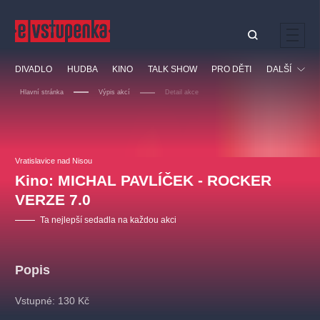
Ostatní hledají
DIVADLO
HUDBA
KINO
TALK SHOW
PRO DĚTI
DALŠÍ
Nejnavštěvovanější
Hlavní stránka
Výpis akcí
Detail akce
divadlo
premiéra
klasickáhudba
letníscéna
Festival
filmováhudba
muzikál
divadlofxšaldy
zámeklemberk
Ostatní
Prohlídky
doporučujeme
dfxs
Vratislavice nad Nisou
Kino: MICHAL PAVLÍČEK - ROCKER
Vzdělávací
VERZE 7.0
Ta nejlepší sedadla na každou akci
Popis
Vstupné: 130 Kč