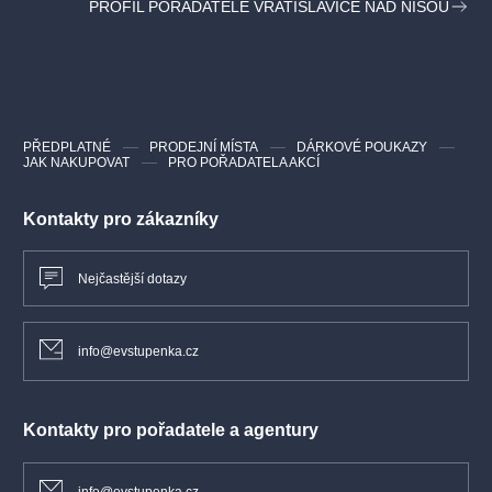
PROFIL POŘADATELE VRATISLAVICE NAD NISOU
Scénář: Michael Baumbruck
Kamera: Michael Baumbruck
Hrají: Michal Pavlíček, Bára Basiková, Michael Kocáb, Vilém
Čok, Jiří Hrubeš, Klaudius Kryšpín, Radim Vizváry
PŘEDPLATNÉ
PRODEJNÍ MÍSTA
DÁRKOVÉ POUKAZY
JAK NAKUPOVAT
PRO POŘADATELA AKCÍ
Kontakty pro zákazníky
Nejčastější dotazy
info@evstupenka.cz
Kontakty pro pořadatele a agentury