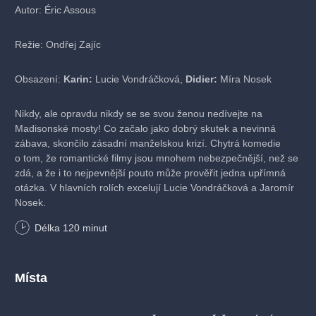
Autor: Éric Assous
Režie: Ondřej Zajíc
Obsazení:
Karin:
Lucie Vondráčková,
Didier:
Míra Nosek
Nikdy, ale opravdu nikdy se se svou ženou nedívejte na
Madisonské mosty! Co začalo jako dobrý skutek a nevinná
zábava, skončilo zásadní manželskou krizí. Chytrá komedie
o tom, že romantické filmy jsou mnohem nebezpečnější, než se
zdá, a že i to nejpevnější pouto může prověřit jedna upřímná
otázka. V hlavních rolích excelují Lucie Vondráčková a Jaromír
Nosek.
Délka
120
minut
Místa