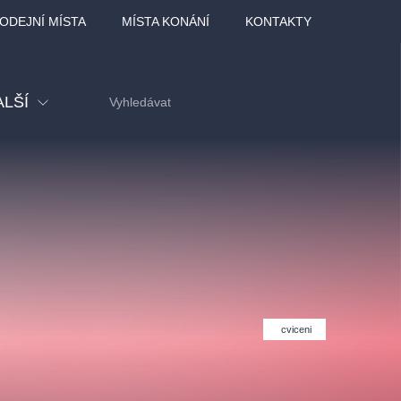
ODEJNÍ MÍSTA
MÍSTA KONÁNÍ
KONTAKTY
ALŠÍ
tival
tatní
ohlídky
dělávací
cviceni
adlofxšaldy