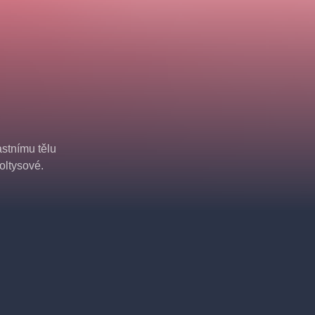
astnímu tělu
oltysové.