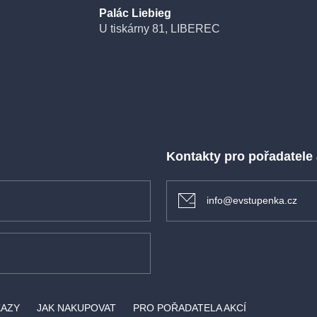
Palác Liebieg
U tiskárny 81, LIBEREC
Kontakty pro pořadatele
info@evstupenka.cz
KAZY
JAK NAKUPOVAT
PRO POŘADATELA AKCÍ