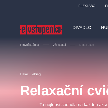
FLEXI ABO
P
DIVADLO
HU
Hlavní stránka
Výpis akcí
Detail akce
Ostatní hledají
Palác Liebieg
Nejnavštěvovanější
Relaxační cvi
divadlo
premiéra
zámeklemberk
doporučuj
Ta nejlepší sedadla na každou akci