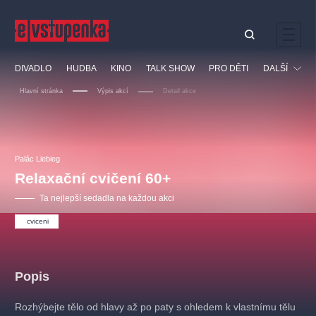
Ostatní hledají
DIVADLO
HUDBA
KINO
TALK SHOW
PRO DĚTI
DALŠÍ
Nejnavštěvovanější
Hlavní stránka
Výpis akcí
Detail akce
divadlo
premiéra
klasickáhudba
letníscéna
Festival
filmováhudba
muzikál
divadlofxšaldy
zámeklemberk
Ostatní
Prohlídky
doporučujeme
dfxs
Palác Liebieg
Relaxační cvičení 60+
Vzdělávací
Ta nejlepší sedadla na každou akci
cviceni
Popis
Rozhýbejte tělo od hlavy až po paty s ohledem k vlastnímu tělu