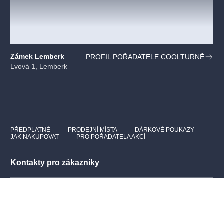
Zámek Lemberk
PROFIL POŘADATELE COOLTURNĚ
Lvová 1, Lemberk
PŘEDPLATNÉ
PRODEJNÍ MÍSTA
DÁRKOVÉ POUKAZY
JAK NAKUPOVAT
PRO POŘADATELA AKCÍ
Kontakty pro zákazníky
Nejčastější dotazy
info@evstupenka.cz