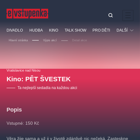
Ostatní hledají
DIVADLO
HUDBA
KINO
TALK SHOW
PRO DĚTI
DALŠÍ
Nejnavštěvovanější
Hlavní stránka
Výpis akcí
Detail akce
divadlo
premiéra
klasickáhudba
letníscéna
Festival
filmováhudba
muzikál
divadlofxšaldy
zámeklemberk
Ostatní
Prohlídky
doporučujeme
dfxs
Vratislavice nad Nisou
Kino: PĚT ŠVESTEK
Vzdělávací
Ta nejlepší sedadla na každou akci
Popis
Vstupné: 150 Kč
Věra žije sama a už ji v životě zdánlivě nic nečeká. Zasteskne