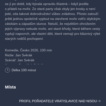
se jí po době, kdy bývala opravdu šťastná – když jezdila
s přáteli na moře. Ze staré party však zbyly jen trosky a není
jisté, zda takové dobrodružství vůbec zvládnou. Přesto zatouží
ještě jednou společně vyplout na otevřené moře vstříc idylickým
zátokám a západům slunce. Netuší, že největším ohrožením
jejich výpravy nebude moře, ani staré křivdy, které během cesty
vyplují napovrch, ale vlastní děti, které nemají pro bláznivý výlet
starých rodičů pochopení.
Komedie, Česko 2026, 100 min
Režie: Jan Svěrák
Scénář: Jan Svěrák
Kamera: František Svěrák
Hudba: Michal Novinski, Nina Kohout
Délka
100
minut
Hrají: Lenka Termerová, Oldřich Kaiser, Petr Kostka, Jan
Vlasák, Dana Syslová, Petra Špalková, Petr Lněnička, Judit
Pecháček, Marek Adamczyk
Místa
VIDEOUKÁZKA
PROFIL POŘADATELE VRATISLAVICE NAD NISOU