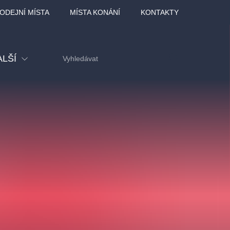
ODEJNÍ MÍSTA
MÍSTA KONÁNÍ
KONTAKTY
ALŠÍ
tival
tatní
ohlídky
dělávací
adlofxšaldy