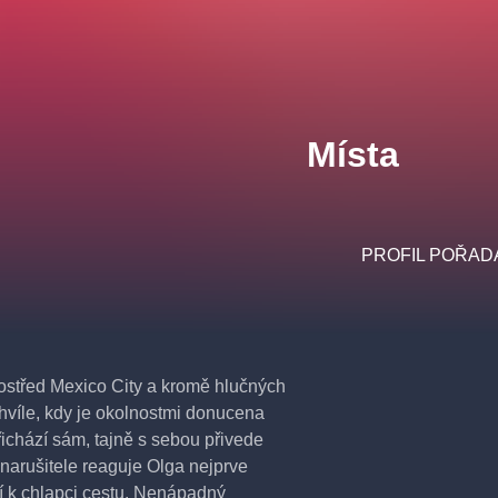
Místa
PROFIL POŘAD
rostřed Mexico City a kromě hlučných
hvíle, kdy je okolnostmi donucena
ichází sám, tajně s sebou přivede
 narušitele reaguje Olga nejprve
í k chlapci cestu. Nenápadný