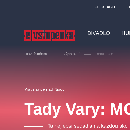
FLEXI ABO
P
DIVADLO
HU
Hlavní stránka
Výpis akcí
Detail akce
Ostatní hledají
Vratislavice nad Nisou
Nejnavštěvovanější
Tady Vary: 
divadlo
premiéra
zámeklemberk
doporučuj
Ta nejlepší sedadla na každou akci