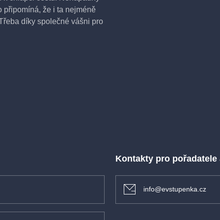
 připomíná, že i ta nejméně
Třeba díky společné vášni pro
írez
025/26 - filmové sezóny s předplatným
vnem 2026. Jednou měsíčně vstoupíte
Kontakty pro pořadatele
éru skvělého filmu. Spolu s vámi budou
í atmosféru podpoří úvod přenášený do
info@evstupenka.cz