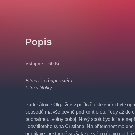
Popis
Vstupné: 160 Kč
Filmová předpremiéra
Film s titulky
Padesátnice Olga žije v pečlivě uklizeném bytě up
sousedů má vše pevně pod kontrolou. Tedy až do c
podnajmout volný pokoj. Nový spolubydlící ale nepř
i devítiletého syna Cristiana. Na přítomnost malého
odmítavě, postupně si však ke svému údivu nacház