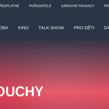
ŘEDPLATNÉ
POŘADATELÉ
DÁRKOVÉ POUKAZY
PR
DBA
KINO
TALK SHOW
PRO DĚTI
D
Fes
Os
Pr
Vz
MOUCHY
klasickáhudba
letníscéna
filmováhudba
muzikál
div
eme
dfxs