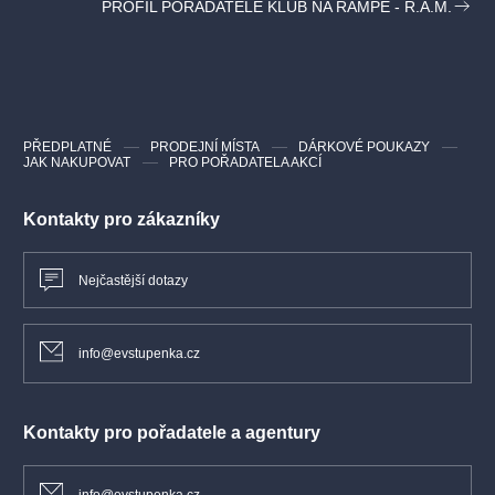
PROFIL POŘADATELE KLUB NA RAMPĚ - R.A.M.
melodií, přes pop, soul až ke gospelu! Těšíme se na Vás!
PŘEDPLATNÉ
PRODEJNÍ MÍSTA
DÁRKOVÉ POUKAZY
JAK NAKUPOVAT
PRO POŘADATELA AKCÍ
Kontakty pro zákazníky
Nejčastější dotazy
info@evstupenka.cz
Kontakty pro pořadatele a agentury