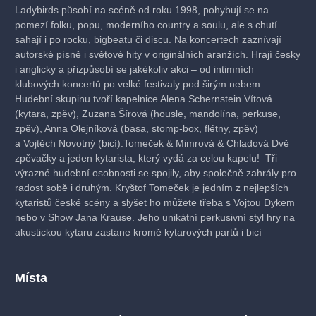
Ladybirds působí na scéně od roku 1998, pohybují se na
pomezí folku, popu, moderního country a soulu, ale s chutí
sahají i po rocku, bigbeatu či discu. Na koncertech zaznívají
autorské písně i světové hity v originálních aranžích. Hrají česky
i anglicky a přizpůsobí se jakékoliv akci – od intimních
klubových koncertů po velké festivaly pod širým nebem.
Hudební skupinu tvoří kapelnice Alena Schernstein Vítová
(kytara, zpěv), Zuzana Šírová (housle, mandolína, perkuse,
zpěv), Anna Olejníková (basa, stomp-box, flétny, zpěv)
a Vojtěch Novotný (bicí).Tomeček & Mimrová & Chladová Dvě
zpěvačky a jeden kytarista, který vydá za celou kapelu! Tři
výrazné hudební osobnosti se spojily, aby společně zahrály pro
radost sobě i druhým. Kryštof Tomeček je jedním z nejlepších
kytaristů české scény a slyšet ho můžete třeba s Vojtou Dykem
nebo v Show Jana Krause. Jeho unikátní perkusivní styl hry na
akustickou kytaru zastane kromě kytarových partů i bicí
a baskytaru. Markéta Chladová je zpěvačka skupiny Soul ožil
a finalistka televizní soutěže The Voice Československo. Druhá
zpěvačka Zuzana Mimrová je pak frontmanka olomoucké party
Místa
Jamrs a bývalá členka známé folkové skupiny Marien. Těšit se
můžete na rozmanitý repertoár - od klidných folkovějších