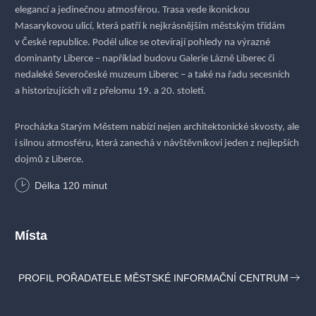
elegancí a jedinečnou atmosférou. Trasa vede ikonickou
Masarykovou ulicí
, která patří k nejkrásnějším městským třídám
v České republice. Podél ulice se otevírají pohledy na výrazné
dominanty Liberce – například budovu
Galerie Lázně Liberec
či
nedaleké
Severočeské muzeum Liberec
– a také na řadu secesních
a historizujících vil z přelomu 19. a 20. století.
Procházka Starým Městem nabízí nejen architektonické skvosty, ale
i silnou atmosféru, která zanechá v návštěvníkovi jeden z nejlepších
dojmů z Liberce.
Délka
120
minut
Místa
PROFIL POŘADATELE MĚSTSKÉ INFORMAČNÍ CENTRUM