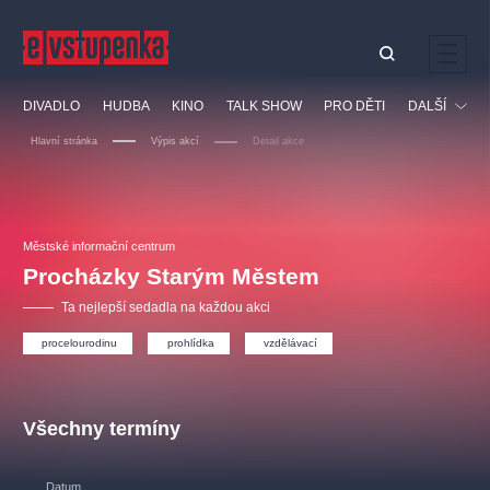
Ostatní hledají
DIVADLO
HUDBA
KINO
TALK SHOW
PRO DĚTI
DALŠÍ
Nejnavštěvovanější
Hlavní stránka
Výpis akcí
Detail akce
divadlo
premiéra
klasickáhudba
letníscéna
Festival
filmováhudba
muzikál
divadlofxšaldy
zámeklemberk
Ostatní
Prohlídky
doporučujeme
dfxs
Městské informační centrum
Procházky Starým Městem
Vzdělávací
Ta nejlepší sedadla na každou akci
procelourodinu
prohlídka
vzdělávací
Všechny termíny
Datum