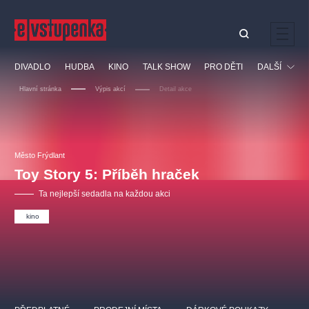
Ostatní hledají
DIVADLO
HUDBA
KINO
TALK SHOW
PRO DĚTI
DALŠÍ
Nejnavštěvovanější
Hlavní stránka
Výpis akcí
Detail akce
divadlo
premiéra
klasickáhudba
letníscéna
Festival
filmováhudba
muzikál
divadlofxšaldy
zámeklemberk
Ostatní
Prohlídky
doporučujeme
dfxs
Město Frýdlant
Toy Story 5: Příběh hraček
Vzdělávací
Ta nejlepší sedadla na každou akci
kino