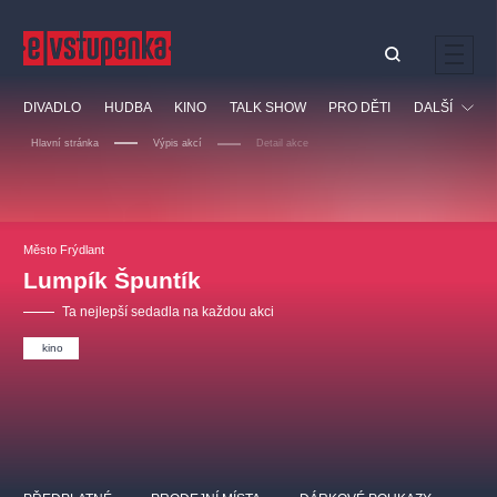
Ostatní hledají
DIVADLO
HUDBA
KINO
TALK SHOW
PRO DĚTI
DALŠÍ
Nejnavštěvovanější
Hlavní stránka
Výpis akcí
Detail akce
divadlo
premiéra
klasickáhudba
letníscéna
Festival
filmováhudba
muzikál
divadlofxšaldy
zámeklemberk
Ostatní
Prohlídky
doporučujeme
dfxs
Město Frýdlant
Lumpík Špuntík
Vzdělávací
Ta nejlepší sedadla na každou akci
kino