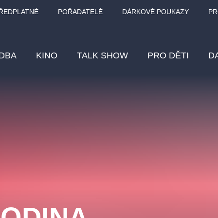
ŘEDPLATNÉ
POŘADATELÉ
DÁRKOVÉ POUKAZY
PR
DBA
KINO
TALK SHOW
PRO DĚTI
D
Fes
Os
Pr
Vz
klasickáhudba
letníscéna
filmováhudba
muzikál
div
eme
dfxs
ODINA