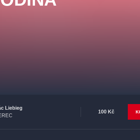
ác Liebieg
100 Kč
K
EREC