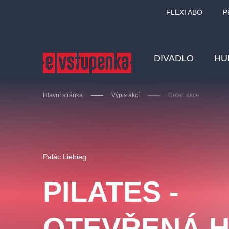
FLEXI ABO
P
DIVADLO
HU
Hlavní stránka
Výpis akcí
Detail akce
Ostatní hledají
Palác Liebieg
Nejnavštěvovanější
PILATES -
divadlo
premiéra
zámeklemberk
doporučuj
OTEVŘENÁ H