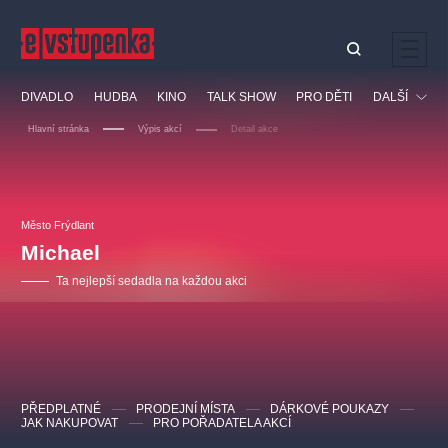
Ostatní hledají
DIVADLO
HUDBA
KINO
TALK SHOW
PRO DĚTI
DALŠÍ
Nejnavštěvovanější
Hlavní stránka
Výpis akcí
Detail akce
divadlo
premiéra
klasickáhudba
letníscéna
Festival
filmováhudba
muzikál
divadlofxšaldy
zámeklemberk
Ostatní
Prohlídky
doporučujeme
dfxs
Město Frýdlant
Michael
Vzdělávací
Ta nejlepší sedadla na každou akci
PŘEDPLATNÉ
PRODEJNÍ MÍSTA
DÁRKOVÉ POUKAZY
JAK NAKUPOVAT
PRO POŘADATELA AKCÍ