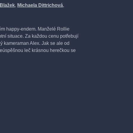
 Blažek
,
Michaela Dittrichová
,
ým happy-endem. Manželé Rollie
tní situace. Za každou cenu potřebují
valý kameraman Alex. Jak se ale od
neúspěšnou leč krásnou herečkou se
t včetně přestávky