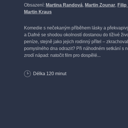
Obsazení:
Martina Randová
,
Martin Zounar
,
Filip
Martin Kraus
Komedie s nečekaným příběhem lásky a překvapiv
a Dafné se shodou okolností dostanou do tíživé živo
peníze, stejně jako jejich rodinný přítel – zkracho
pomyslného dna odrazit? Při náhodném setkání s 
zrodí nápad: natočit film pro dospělé...
Délka divadelního představení Na ostro je 120 minu
Délka
120
minut