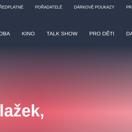
ŘEDPLATNÉ
POŘADATELÉ
DÁRKOVÉ POUKAZY
PR
DBA
KINO
TALK SHOW
PRO DĚTI
D
Fes
Os
Pr
Vz
lažek,
klasickáhudba
letníscéna
filmováhudba
muzikál
div
eme
dfxs