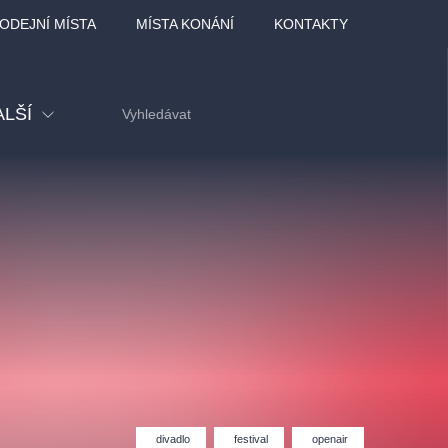
ODEJNÍ MÍSTA
MÍSTA KONÁNÍ
KONTAKTY
ALŠÍ
tival
tatní
ohlídky
dělávací
adlofxšaldy
divadlo
festival
openair