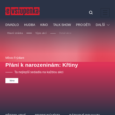
Ostatní hledají
DIVADLO
HUDBA
KINO
TALK SHOW
PRO DĚTI
DALŠÍ
Nejnavštěvovanější
Hlavní stránka
Výpis akcí
Detail akce
divadlo
premiéra
klasickáhudba
letníscéna
Festival
filmováhudba
muzikál
divadlofxšaldy
zámeklemberk
Ostatní
Prohlídky
doporučujeme
dfxs
Město Frýdlant
Přání k narozeninám: Křtiny
Vzdělávací
Ta nejlepší sedadla na každou akci
kino