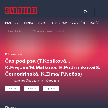
Ostatní hledají
DIVADLO
HUDBA
KINO
TALK SHOW
PRO DĚTI
DALŠÍ
Nejnavštěvovanější
Hlavní stránka
Výpis akcí
Detail akce
divadlo
premiéra
klasickáhudba
letníscéna
Festival
filmováhudba
muzikál
divadlofxšaldy
zámeklemberk
Ostatní
Prohlídky
doporučujeme
dfxs
Křižanské léto
Čas pod psa (T.Kostková, ,
Vzdělávací
K.Frejová/M.Málková, E.Podzimková/S.
Černodrinská, K.Zima/ P.Nečas)
Ta nejlepší sedadla na každou akci
divadlo
festival
openair
Popis