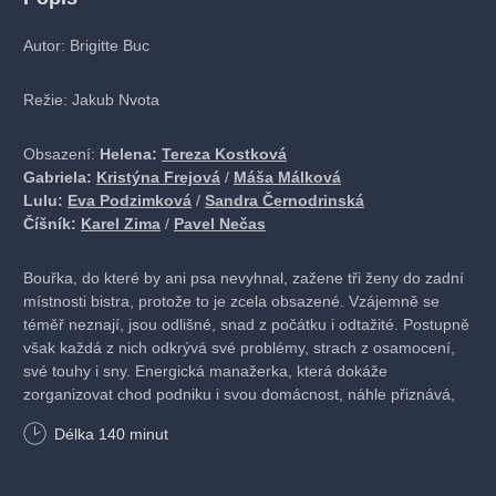
Autor: Brigitte Buc
Režie: Jakub Nvota
Obsazení:
Helena:
Tereza Kostková
Gabriela:
Kristýna Frejová
/
Máša Málková
Lulu:
Eva Podzimková
/
Sandra Černodrinská
Číšník:
Karel Zima
/
Pavel Nečas
Bouřka, do které by ani psa nevyhnal, zažene tři ženy do zadní
místnosti bistra, protože to je zcela obsazené. Vzájemně se
téměř neznají, jsou odlišné, snad z počátku i odtažité. Postupně
však každá z nich odkrývá své problémy, strach z osamocení,
své touhy i sny. Energická manažerka, která dokáže
zorganizovat chod podniku i svou domácnost, náhle přiznává,
že je všechno jinak. Svobodná matka, prodávající v butiku
Délka
140
minut
prádlo, nejistotu zakrývá reálným pohledem na svět, tajemná
intelektuálka čekající na svého partnera, s kterým se rozešla,
neví, jak dál existovat…Vtipné situace se střídají