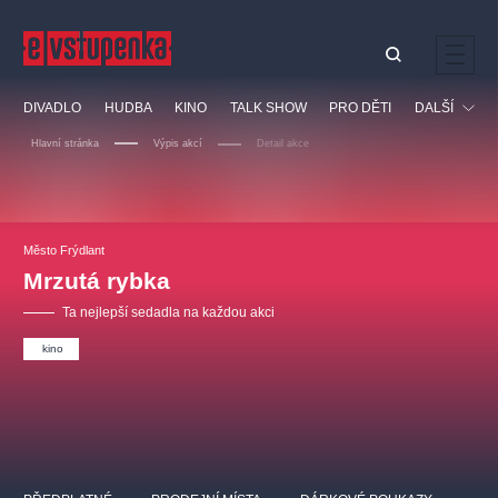
Ostatní hledají
DIVADLO
HUDBA
KINO
TALK SHOW
PRO DĚTI
DALŠÍ
Nejnavštěvovanější
Hlavní stránka
Výpis akcí
Detail akce
divadlo
premiéra
klasickáhudba
letníscéna
Festival
filmováhudba
muzikál
divadlofxšaldy
zámeklemberk
Ostatní
Prohlídky
doporučujeme
dfxs
Město Frýdlant
Mrzutá rybka
Vzdělávací
Ta nejlepší sedadla na každou akci
kino