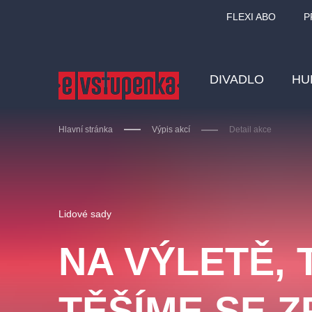
FLEXI ABO
P
DIVADLO
HU
Hlavní stránka
Výpis akcí
Detail akce
Ostatní hledají
Lidové sady
Nejnavštěvovanější
NA VÝLETĚ, 
divadlo
premiéra
zámeklemberk
doporučuj
TĚŠÍME SE 