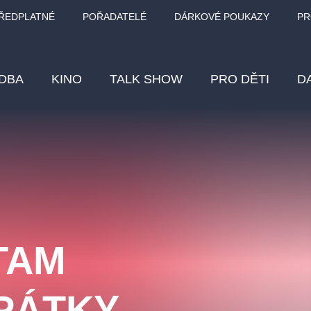
ŘEDPLATNÉ
POŘADATELÉ
DÁRKOVÉ POUKAZY
PR
DBA
KINO
TALK SHOW
PRO DĚTI
D
Fes
Os
Pr
Vz
TAM
klasickáhudba
letníscéna
filmováhudba
muzikál
div
eme
dfxs
ZPÁTKY