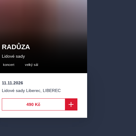
RADŮZA
Lidové sady
koncert
velký sál
11.11.2026
Lidové sady Liberec
,
LIBEREC
490 Kč