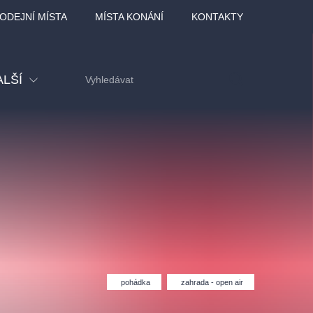
ODEJNÍ MÍSTA
MÍSTA KONÁNÍ
KONTAKTY
ALŠÍ
tival
tatní
ohlídky
dělávací
adlofxšaldy
pohádka
zahrada - open air