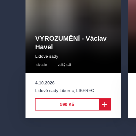
VYROZUMĚNÍ - Václav
Havel
Lidové sady
divadlo
velký sál
4.10.2026
Lidové sady Liberec
,
LIBEREC
590 Kč