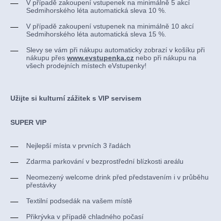
V případě zakoupení vstupenek na minimálně 5 akcí
Sedmihorského léta
automatická sleva 10 %.
V případě zakoupení vstupenek na minimálně 10 akcí
Sedmihorského léta automatická sleva 15 %.
Slevy se vám při nákupu automaticky zobrazí v košíku při
nákupu přes
www.evstupenka.cz
nebo při nákupu na
všech prodejních místech eVstupenky!
Užijte si kulturní zážitek s VIP servisem
SUPER VIP
Nejlepší místa v prvních 3 řadách
Zdarma parkování v bezprostřední blízkosti areálu
Neomezený welcome drink před představením i v průběhu
přestávky
Textilní podsedák na vašem místě
Přikrývka v případě chladného počasí