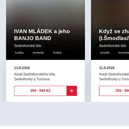
IVAN MLÁDEK a jeho
Když se z
BANJO BAND
(I.Šmodlas
Sedmihorské léto
Sedmihorské léto
hudba
komedie
hudba
divadlo
komedi
13.8.2026
11.8.2026
Areál Sedmihorského léta
,
Areál Sedmihorské
Sedmihorky u Turnova
Sedmihorky u Tur
390 - 990 Kč
350 - 99