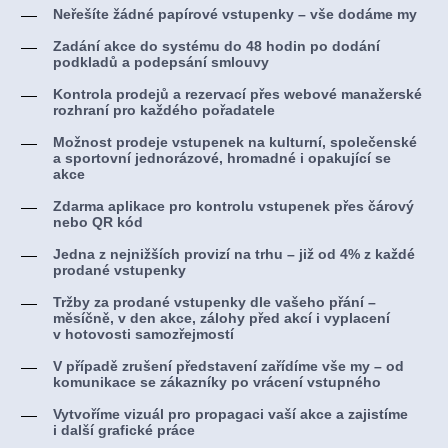
Neřešíte žádné papírové vstupenky – vše dodáme my
Zadání akce do systému do 48 hodin po dodání
podkladů a podepsání smlouvy
Kontrola prodejů a rezervací přes webové manažerské
rozhraní pro každého pořadatele
Možnost prodeje vstupenek na kulturní, společenské
a sportovní jednorázové, hromadné i opakující se
akce
Zdarma aplikace pro kontrolu vstupenek přes čárový
nebo QR kód
Jedna z nejnižších provizí na trhu – již od 4% z každé
prodané vstupenky
Tržby za prodané vstupenky dle vašeho přání –
měsíčně, v den akce, zálohy před akcí i vyplacení
v hotovosti samozřejmostí
V případě zrušení představení zařídíme vše my – od
komunikace se zákazníky po vrácení vstupného
Vytvoříme vizuál pro propagaci vaší akce a zajistíme
i další grafické práce