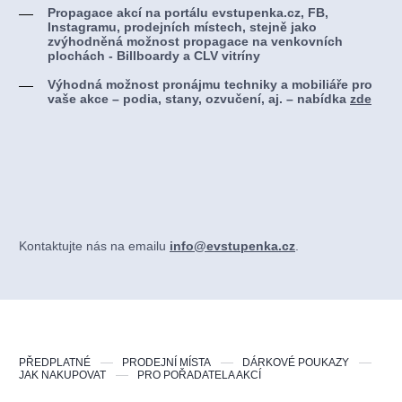
Propagace akcí na portálu evstupenka.cz, FB,
Instagramu, prodejních místech, stejně jako
zvýhodněná možnost propagace na venkovních
plochách - Billboardy a CLV vitríny
Výhodná možnost pronájmu techniky a mobiliáře pro
vaše akce – podia, stany, ozvučení, aj. – nabídka
zde
Kontaktujte nás na emailu
info@evstupenka.cz
.
PŘEDPLATNÉ
PRODEJNÍ MÍSTA
DÁRKOVÉ POUKAZY
JAK NAKUPOVAT
PRO POŘADATELA AKCÍ