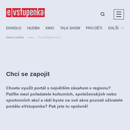
Ostatní hledají
DIVADLO
HUDBA
KINO
TALK SHOW
PRO DĚTI
DALŠÍ
Nejnavštěvovanější
Hlavní stránka
Pro pořadatela akcí
divadlo
premiéra
klasickáhudba
letníscéna
Festival
filmováhudba
muzikál
divadlofxšaldy
zámeklemberk
Ostatní
Prohlídky
doporučujeme
dfxs
Chci se zapojit
Vzdělávací
Chcete využít portál s největším zásahem v regionu?
Patříte mezi pořadatele kulturních, společenských nebo
sportovních akcí a rádi byste na své akce pozvali uživatele
portálu eVstupenka? Pak jste tu správně!