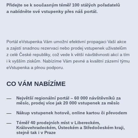
Přidejte se k současným téměř 100 stálých pořadatelů
a nabídněte své vstupenky přes náš portál.
Portál eVstupenka Vám umožní efektivní propagaci Vaší akce
a zajistí snadnou rezervaci nebo prodej vstupenek uživatelům
z celé České republiky, což vede k větší návštěvnosti akcí a tím
i k vyšším ziskům. Nabízíme Vám pevné a kvalitní zázemí týmu
eVstupenka a plnou podporu.
CO VÁM NABÍZÍME
Největší regionální portál – 60 000 návštěvníků za
měsíc, prodej více jak 20 000 vstupenek za měsíc
Nákup vstupenek hotově, online kartou či převodem
Téměř 40 prodejních míst v Libereckém,
Královehradeckém, Ústeckém a Středočeském kraji,
stejně tak i v Praze